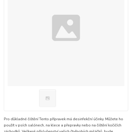
Pro důkladné čištění Tento přípravek má desinfekční účinky. Můžete ho
použít v psích salónech, na klece a přepravky nebo na čištění kočičích
záchodků. Veškeré příslušenství vašich čtyřnohých miláčků, bude