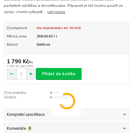
perfektně vyčištěno a desinfikováno. Přípravek je též možno použít ve
spreji, v tomto případě ...
celý popis
Dostupnost
Na objednávku do 30 dnů
Měrná cena
358,00 Kč / l
Balení
5000 ml
1 790 Kč
/
ks
1 479 Kč
bez DPH
Přidat do košíku
Číslo produktu:
JP179
Výrobce:
Jean Peau
Kompletní specifikace
Komentáře
0