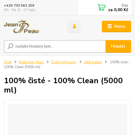
0
ks
+420 733 562 259
za
0,00 Kč
(Po - Pá, 8 - 17 hod.)
Menu
Hledat
Úvod
Řada Jean Peau
Čistící přípravky
větší balení
100% čisté -
100% Clean (5000 ml)
100% čisté - 100% Clean (5000
ml)