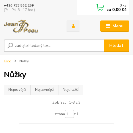
0
ks
+420 733 562 259
za
0,00 Kč
(Po - Pá, 8 - 17 hod.)
Menu
Hledat
Úvod
Nůžky
Nůžky
Nejnovější
Nejlevnější
Nejdražší
Zobrazuji 1-3 z 3
strana
z 1