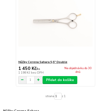
Nůžky Cerena Sahara 5,5" Double
1 450 Kč
Na objednávku do 30
/
ks
dnů
1 198 Kč
bez DPH
Přidat do košíku
strana
z 1
Nůžky Cerena Sahara