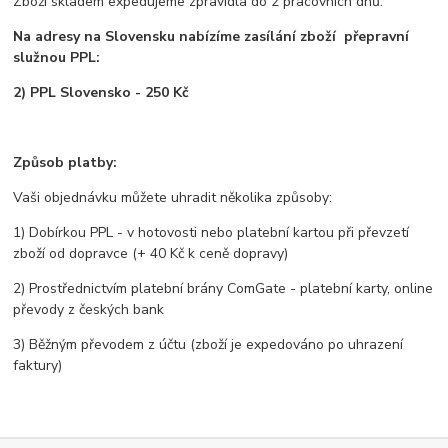
Zboží skladem expedujeme zpravidla do 2 pracovních dnů.
Na adresy na Slovensku nabízíme zasílání zboží přepravní
služnou PPL:
2) PPL Slovensko - 250 Kč
Způsob platby:
Vaši objednávku můžete uhradit několika způsoby:
1) Dobírkou PPL - v hotovosti nebo platební kartou při převzetí
zboží od dopravce (+ 40 Kč k ceně dopravy)
2) Prostřednictvím platební brány ComGate - platební karty, online
převody z českých bank
3) Běžným převodem z účtu (zboží je expedováno po uhrazení
faktury)