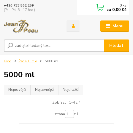
0
ks
+420 733 562 259
za
0,00 Kč
(Po - Pá, 8 - 17 hod.)
Menu
Hledat
Úvod
Řada Turdie
5000 ml
5000 ml
Nejnovější
Nejlevnější
Nejdražší
Zobrazuji 1-4 z 4
strana
z 1