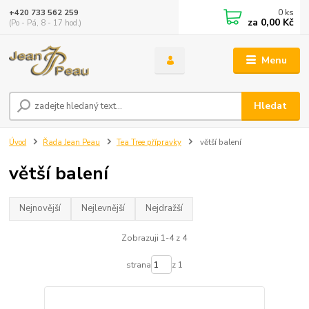
0
ks
+420 733 562 259
za
0,00 Kč
(Po - Pá, 8 - 17 hod.)
Menu
Hledat
Úvod
Řada Jean Peau
Tea Tree přípravky
větší balení
větší balení
Nejnovější
Nejlevnější
Nejdražší
Zobrazuji 1-4 z 4
strana
z 1