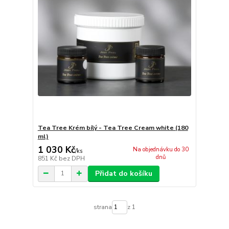
Tea Tree Krém bílý - Tea Tree Cream white (180
ml)
1 030 Kč
Na objednávku do 30
/
ks
dnů
851 Kč
bez DPH
Přidat do košíku
strana
z 1