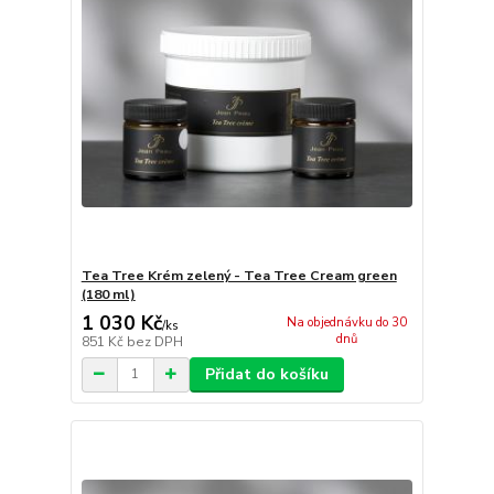
Tea Tree Krém zelený - Tea Tree Cream green
(180 ml)
1 030 Kč
Na objednávku do 30
/
ks
dnů
851 Kč
bez DPH
Přidat do košíku