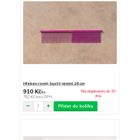
Hřeben rovný, hustý-jemný 18 cm
910 Kč
Na objednávku do 30
/
ks
dnů
752 Kč
bez DPH
Přidat do košíku