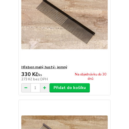
Hřeben malý, hustý- jemný
330 Kč
Na objednávku do 30
/
ks
dnů
273 Kč
bez DPH
Přidat do košíku