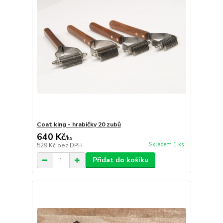
Coat king - hrabičky 20 zubů
640 Kč
/
ks
Skladem 1 ks
529 Kč
bez DPH
Přidat do košíku