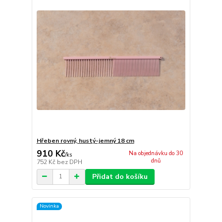
Hřeben rovný, hustý-jemný 18 cm
910 Kč
Na objednávku do 30
/
ks
dnů
752 Kč
bez DPH
Přidat do košíku
Novinka