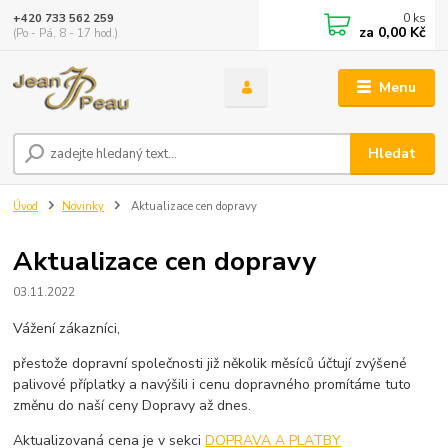
0
ks
+420 733 562 259
za
0,00 Kč
(Po - Pá, 8 - 17 hod.)
Menu
Hledat
Úvod
Novinky
Aktualizace cen dopravy
Aktualizace cen dopravy
03.11.2022
Vážení zákazníci,
přestože dopravní společnosti již několik měsíců účtují zvýšené
palivové příplatky a navýšili i cenu dopravného promítáme tuto
změnu do naší ceny Dopravy až dnes.
Aktualizovaná cena je v sekci
DOPRAVA A PLATBY