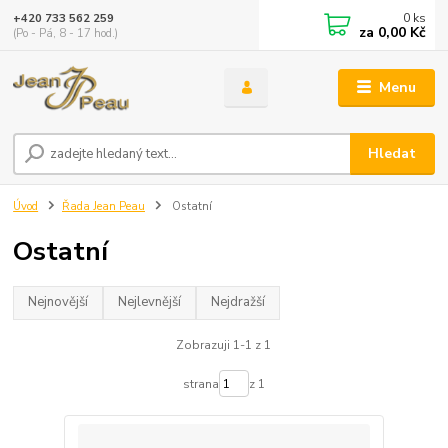
0
ks
+420 733 562 259
za
0,00 Kč
(Po - Pá, 8 - 17 hod.)
Menu
Hledat
Úvod
Řada Jean Peau
Ostatní
Ostatní
Nejnovější
Nejlevnější
Nejdražší
Zobrazuji 1-1 z 1
strana
z 1