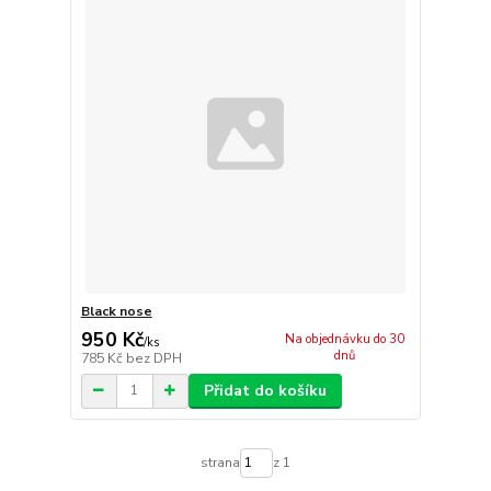
Black nose
950 Kč
Na objednávku do 30
/
ks
dnů
785 Kč
bez DPH
Přidat do košíku
strana
z 1