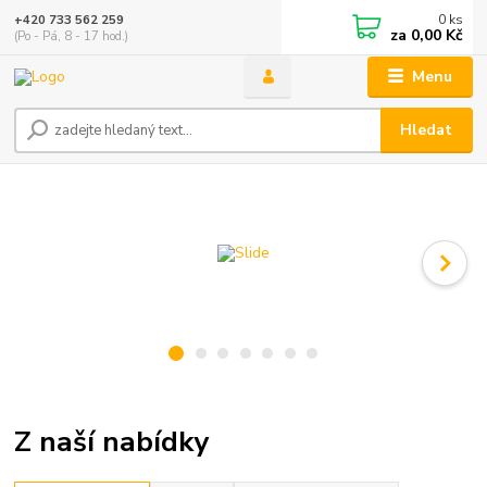
0
ks
+420 733 562 259
za
0,00 Kč
(Po - Pá, 8 - 17 hod.)
Menu
Hledat
Z naší nabídky