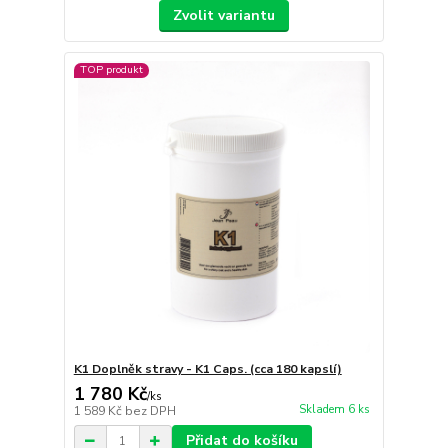
Zvolit variantu
TOP produkt
K1 Doplněk stravy - K1 Caps. (cca 180 kapslí)
1 780 Kč
/
ks
Skladem 6 ks
1 589 Kč
bez DPH
Přidat do košíku