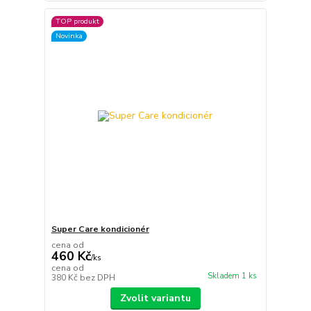
TOP produkt
Novinka
Super Care kondicionér
cena od
460 Kč
/
ks
cena od
Skladem 1 ks
380 Kč
bez DPH
Zvolit variantu