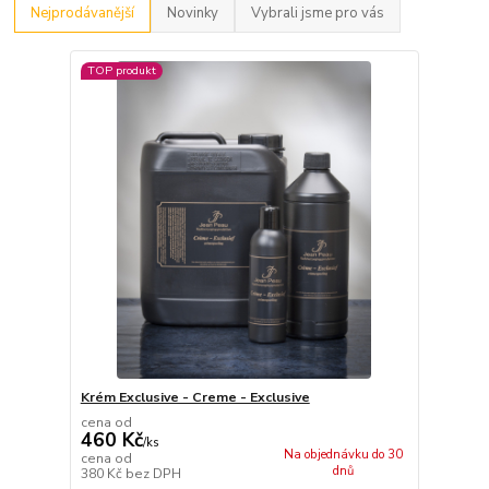
Nejprodávanější
Novinky
Vybrali jsme pro vás
TOP produkt
Krém Exclusive - Creme - Exclusive
cena od
460 Kč
/
ks
Na objednávku do 30
cena od
dnů
380 Kč
bez DPH