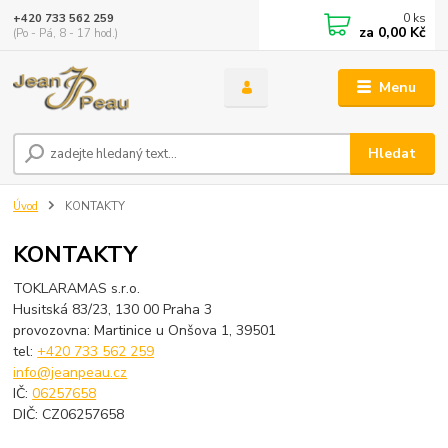
0
ks
+420 733 562 259
za
0,00 Kč
(Po - Pá, 8 - 17 hod.)
Menu
Hledat
Úvod
KONTAKTY
KONTAKTY
TOKLARAMAS s.r.o.
Husitská 83/23, 130 00 Praha 3
provozovna: Martinice u Onšova 1, 39501
tel:
+420 733 562 259
info@jeanpeau.cz
IČ:
06257658
DIČ: CZ06257658