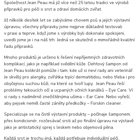
Společnost Jean Peau má již více než 25 letou tradici ve výrobě
přípravků pro péči o srst a zdraví domácích zvířat.
Již několik desítek let se zabýváme chovem psů a jejich výstavní
úpravou, všechny přípravky jsme nejprve důkladně testovali
v praxi a teprve, když jsme s výrobky byli dokonale spokojeni,
uvedli jsme je i na náš trh. Jedná se skutečně o mimořádně kvalitní
řadu přípravků.
Mnoho produktů je určeno k řešení nepříjemných zdravotních
komplikací, jako je například svědění kůže. Dehtový šampon od
Jean Peau kolikrát pomůže i tam, kde už si neví rady ani veterinář.
Je skvělý pro alergiky, zvířátka trpící dermatitidou, nebo třeba i pro
obyčejnou suchou kůži, na které se tvoří lupy. Jean Peau řeší
problémy tekoucích očí a ucpaných očních kanálků – Eye Care. Ví
si rady s nadměrně znečištěnýma ušima – Ear Care. Nebo vyřeší,
aby pejsek neměl časté záněty předkožky – Forskin cleaner.
Specializuje se na čistě výstavní produkty – počínaje šamponem,
přes kondicionér, rozčesávač srsti až po finální úpravu na výstavě
jako je antistatický sprej s leskem nebo objemová pěna.
Každá srst je trochu jiná, každá potřebuje individuální péči.