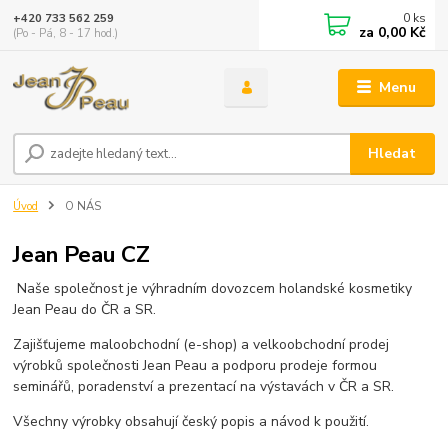
0
ks
+420 733 562 259
za
0,00 Kč
(Po - Pá, 8 - 17 hod.)
Menu
Hledat
Úvod
O NÁS
Jean Peau CZ
Naše společnost je výhradním dovozcem holandské kosmetiky
Jean Peau do ČR a SR.
Zajišťujeme maloobchodní (e-shop) a velkoobchodní prodej
výrobků společnosti Jean Peau a podporu prodeje formou
seminářů, poradenství a prezentací na výstavách v ČR a SR.
Všechny výrobky obsahují český popis a návod k použití.