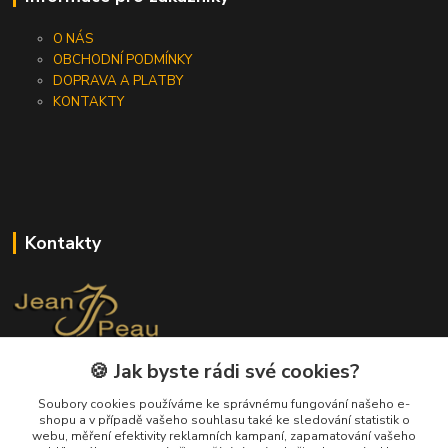
O NÁS
OBCHODNÍ PODMÍNKY
DOPRAVA A PLATBY
KONTAKTY
Kontakty
🍪 Jak byste rádi své cookies?
+420 733 562 259
(Po - Pá, 8 - 17 hod.)
Soubory cookies používáme ke správnému fungování našeho e-
shopu a v případě vašeho souhlasu také ke sledování statistik o
info@jeanpeau.cz
webu, měření efektivity reklamních kampaní, zapamatování vašeho