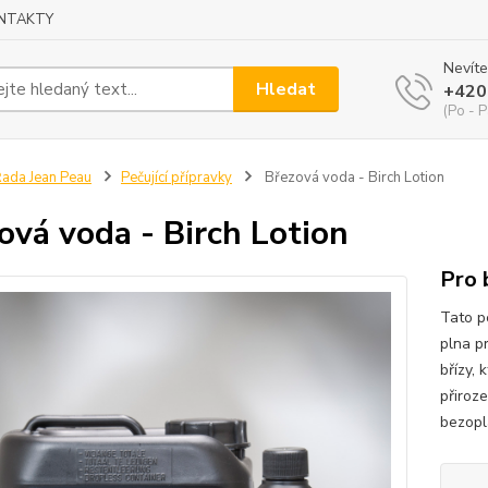
NTAKTY
Nevíte
Hledat
+420
(Po - P
ada Jean Peau
Pečující přípravky
Březová voda - Birch Lotion
ová voda - Birch Lotion
Pro 
Tato pe
plna p
břízy,
přiroze
bezop