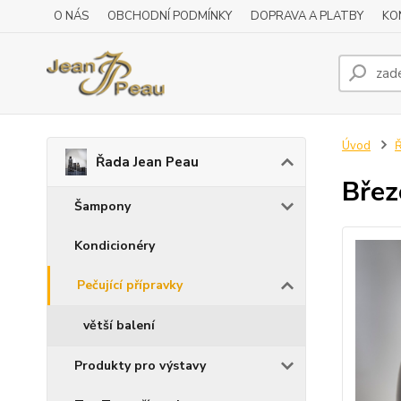
O NÁS
OBCHODNÍ PODMÍNKY
DOPRAVA A PLATBY
KO
Úvod
Ř
Řada Jean Peau
Břez
Šampony
Kondicionéry
Pečující přípravky
větší balení
Produkty pro výstavy