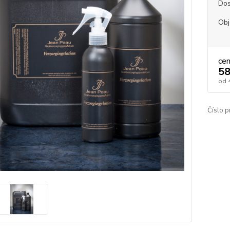
Dos
Ob
ce
58
od
Číslo p