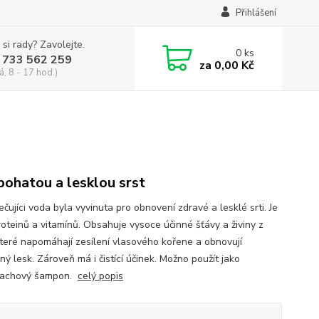
Přihlášení
 si rady? Zavolejte.
0
ks
 733 562 259
za
0,00 Kč
á, 8 - 17 hod.)
bohatou a lesklou srst
čujíci voda byla vyvinuta pro obnovení zdravé a lesklé srti. Je
roteinů a vitamínů. Obsahuje vysoce účinné šťávy a živiny z
 které napomáhají zesílení vlasového kořene a obnovují
ný lesk. Zároveň má i čistící účinek. Možno použít jako
lachový šampon.
celý popis