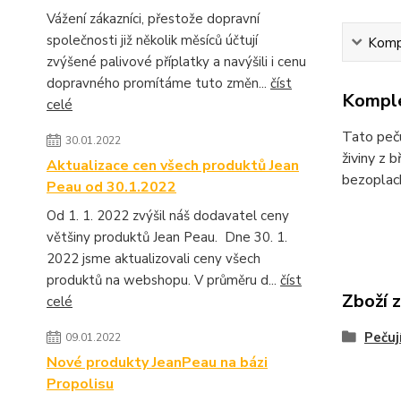
Vážení zákazníci, přestože dopravní
společnosti již několik měsíců účtují
Kompl
zvýšené palivové příplatky a navýšili i cenu
dopravného promítáme tuto změn...
číst
Komple
celé
Tato peču
30.01.2022
živiny z 
Aktualizace cen všech produktů Jean
bezoplac
Peau od 30.1.2022
Od 1. 1. 2022 zvýšil náš dodavatel ceny
většiny produktů Jean Peau. Dne 30. 1.
2022 jsme aktualizovali ceny všech
produktů na webshopu. V průměru d...
číst
Zboží 
celé
Pečuj
09.01.2022
Nové produkty JeanPeau na bázi
Propolisu