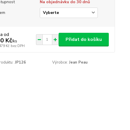
tupnost
Na objednávku do 30 dnů
jem
na od
Přidat do košíku
0 Kč
/
ks
479 Kč
bez DPH
roduktu:
JP126
Výrobce:
Jean Peau