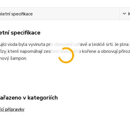
etní specifikace
tní specifikace
jíci voda byla vyvinuta pro obnovení zdravé a lesklé srti. Je pln
břízy, které napomáhají zesílení vlasového kořene a obnovují přiro
hový šampon.
zařazeno v kategoriích
ící přípravky