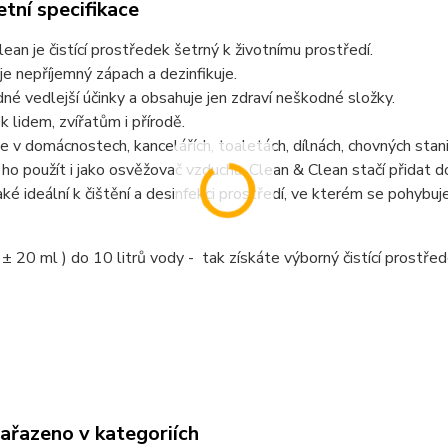
tní specifikace
ean je čistící prostředek šetrný k životnímu prostředí.
e nepříjemný zápach a dezinfikuje.
é vedlejší účinky a obsahuje jen zdraví neškodné složky.
 k lidem, zvířatům i přírodě.
e v domácnostech, kancelářích, toaletách, dílnách, chovných stan
ho použít i jako osvěžovač vzduchu. Clean & Clean stačí přidat 
aké ideální k čištění a desinfekci prostředí, ve kterém se pohybuje
 ± 20 ml ) do 10 litrů vody - tak získáte výborný čistící prostře
zařazeno v kategoriích