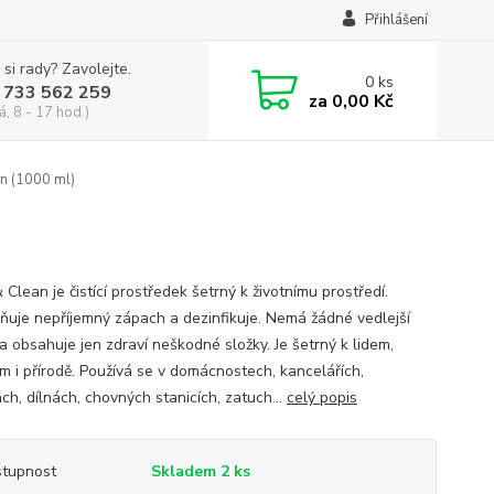
Přihlášení
 si rady? Zavolejte.
0
ks
 733 562 259
za
0,00 Kč
á, 8 - 17 hod.)
an (1000 ml)
Clean je čistící prostředek šetrný k životnímu prostředí.
ňuje nepříjemný zápach a dezinfikuje. Nemá žádné vedlejší
a obsahuje jen zdraví neškodné složky. Je šetrný k lidem,
ům i přírodě. Používá se v domácnostech, kancelářích,
ch, dílnách, chovných stanicích, zatuch...
celý popis
tupnost
Skladem 2 ks