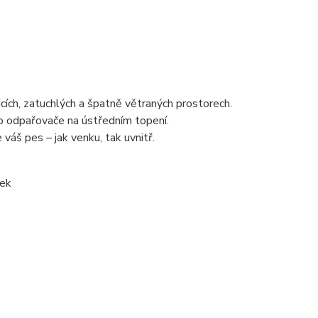
icích, zatuchlých a špatně větraných prostorech.
do odpařovače na ústředním topení.
 váš pes – jak venku, tak uvnitř.
dek