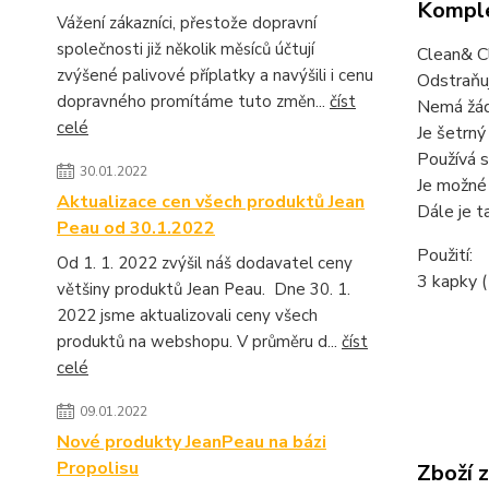
Komple
Vážení zákazníci, přestože dopravní
společnosti již několik měsíců účtují
Clean& Cl
zvýšené palivové příplatky a navýšili i cenu
Odstraňuj
dopravného promítáme tuto změn...
číst
Nemá žádn
celé
Je šetrný
Používá s
30.01.2022
Je možné 
Aktualizace cen všech produktů Jean
Dále je t
Peau od 30.1.2022
Použití:
Od 1. 1. 2022 zvýšil náš dodavatel ceny
3 kapky (
většiny produktů Jean Peau. Dne 30. 1.
2022 jsme aktualizovali ceny všech
produktů na webshopu. V průměru d...
číst
celé
09.01.2022
Nové produkty JeanPeau na bázi
Propolisu
Zboží 