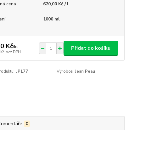
ná cena
620,00 Kč / l
ení
1000 ml
0 Kč
/
ks
Přidat do košíku
 Kč
bez DPH
roduktu:
JP177
Výrobce:
Jean Peau
Komentáře
0