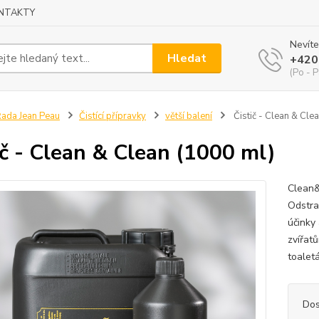
NTAKTY
Nevíte
Hledat
+420
(Po - P
ada Jean Peau
Čistící přípravky
větší balení
Čistič - Clean & Cle
ič - Clean & Clean (1000 ml)
Clean& 
Odstra
účinky 
zvířat
toaletá
Dos