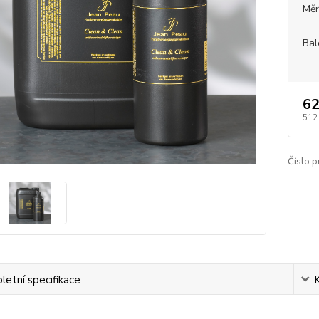
Měr
Bal
62
512
Číslo p
etní specifikace