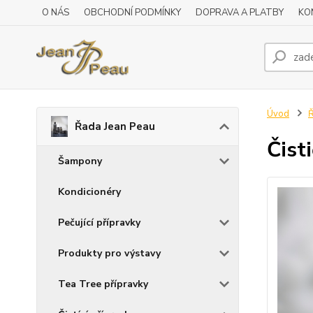
O NÁS
OBCHODNÍ PODMÍNKY
DOPRAVA A PLATBY
KO
Úvod
Ř
Řada Jean Peau
Čist
Šampony
Kondicionéry
Pečující přípravky
Produkty pro výstavy
Tea Tree přípravky