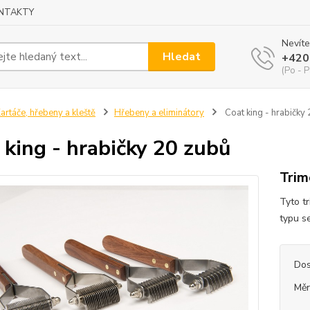
NTAKTY
Nevíte
Hledat
+420
(Po - P
artáče, hřebeny a kleště
Hřebeny a eliminátory
Coat king - hrabičky
 king - hrabičky 20 zubů
Trim
Tyto t
typu s
Dos
Měr