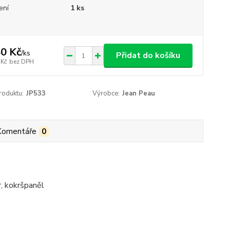
ení
1 ks
0 Kč
/
ks
Přidat do košíku
 Kč
bez DPH
roduktu:
JP533
Výrobce:
Jean Peau
Komentáře
0
r, kokršpaněl