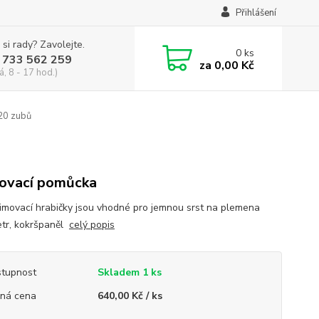
Přihlášení
 si rady? Zavolejte.
0
ks
 733 562 259
za
0,00 Kč
á, 8 - 17 hod.)
 20 zubů
ovací pomůcka
rimovací hrabičky jsou vhodné pro jemnou srst na plemena
etr, kokršpaněl
celý popis
tupnost
Skladem 1 ks
ná cena
640,00 Kč / ks