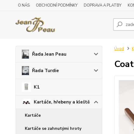
O NÁS
OBCHODNÍ PODMÍNKY
DOPRAVA A PLATBY
KO
Úvod
K
Řada Jean Peau
Coat
Řada Turdie
K1
Kartáče, hřebeny a kleště
Kartáče
Kartáče se zahnutými hroty