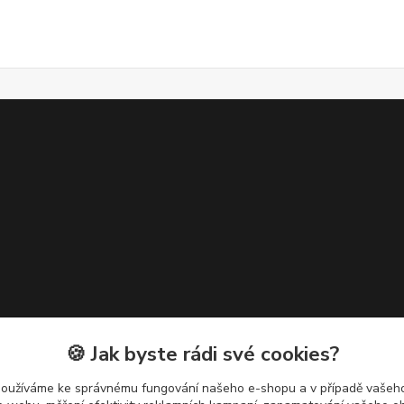
🍪 Jak byste rádi své cookies?
používáme ke správnému fungování našeho e-shopu a v případě vašeho