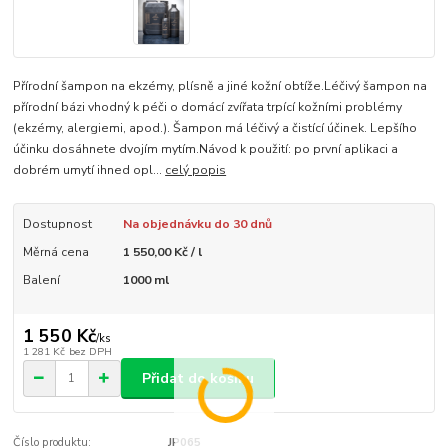
Přírodní šampon na ekzémy, plísně a jiné kožní obtíže.Léčivý šampon na
přírodní bázi vhodný k péči o domácí zvířata trpící kožními problémy
(ekzémy, alergiemi, apod.). Šampon má léčivý a čistící účinek. Lepšího
účinku dosáhnete dvojím mytím.Návod k použití: po první aplikaci a
dobrém umytí ihned opl...
celý popis
Dostupnost
Na objednávku do 30 dnů
Měrná cena
1 550,00 Kč / l
Balení
1000 ml
1 550 Kč
/
ks
1 281 Kč
bez DPH
Přidat do košíku
Číslo produktu:
JP065