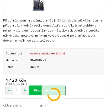
Přírodní šampon na ekzémy, plísně a jiné kožní obtíže.Léčivý šampon na
přírodní bázi vhodný k péči o domácí zvířata trpící kožními problémy
(ekzémy, alergiemi, apod.). Šampon má léčivý a čistící účinek. Lepšího
účinku dosáhnete dvojím mytím.Návod k použití: po první aplikaci a
dobrém umytí ihned opl...
celý popis
Dostupnost
Na objednávku do 30 dnů
Měrná cena
884,00 Kč / l
Balení
5000 ml
4 420 Kč
/
ks
3 653 Kč
bez DPH
Přidat do košíku
Číslo produktu:
JP066