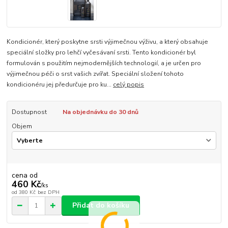
Kondicionér, který poskytne srsti výjimečnou výživu, a který obsahuje
speciální složky pro lehčí vyčesávaní srsti. Tento kondicionér byl
formulován s použitím nejmodernějších technologií, a je určen pro
výjimečnou péči o srst vašich zvířat. Speciální složení tohoto
kondicionéru jej předurčuje pro ku...
celý popis
Dostupnost
Na objednávku do 30 dnů
Objem
cena od
460 Kč
/
ks
od
380 Kč
bez DPH
Přidat do košíku