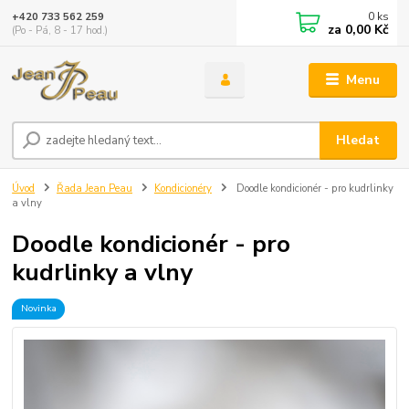
0
ks
+420 733 562 259
za
0,00 Kč
(Po - Pá, 8 - 17 hod.)
Menu
Hledat
Úvod
Řada Jean Peau
Kondicionéry
Doodle kondicionér - pro kudrlinky
a vlny
Doodle kondicionér - pro
kudrlinky a vlny
Novinka