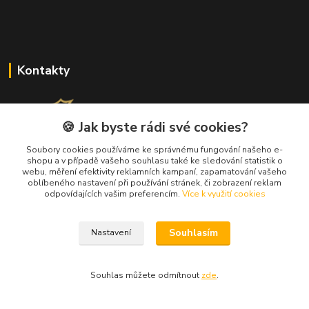
Kontakty
🍪 Jak byste rádi své cookies?
Soubory cookies používáme ke správnému fungování našeho e-
+420 733 562 259
shopu a v případě vašeho souhlasu také ke sledování statistik o
webu, měření efektivity reklamních kampaní, zapamatování vašeho
(Po - Pá, 8 - 17 hod.)
oblíbeného nastavení při používání stránek, či zobrazení reklam
odpovídajících vašim preferencím.
Více k využití cookies
info@jeanpeau.cz
Souhlasím
Nastavení
Souhlas můžete odmítnout
zde
.
Upravit sběr cookies.