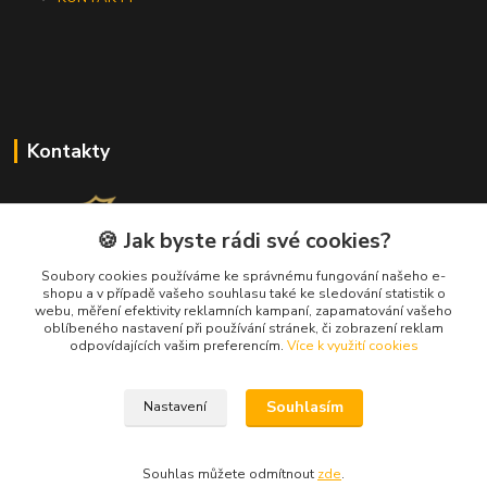
Kontakty
🍪 Jak byste rádi své cookies?
Soubory cookies používáme ke správnému fungování našeho e-
+420 733 562 259
shopu a v případě vašeho souhlasu také ke sledování statistik o
webu, měření efektivity reklamních kampaní, zapamatování vašeho
(Po - Pá, 8 - 17 hod.)
oblíbeného nastavení při používání stránek, či zobrazení reklam
odpovídajících vašim preferencím.
Více k využití cookies
info@jeanpeau.cz
Souhlasím
Nastavení
Souhlas můžete odmítnout
zde
.
Upravit sběr cookies.