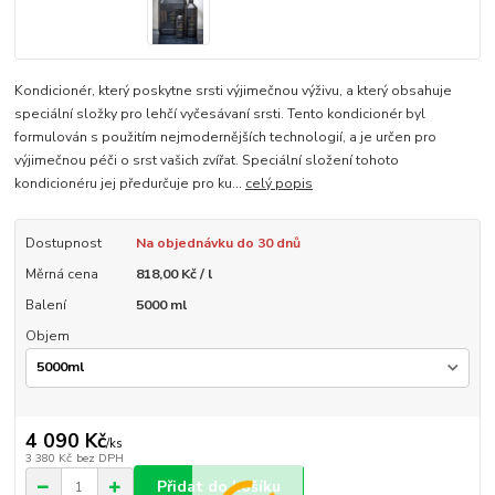
Kondicionér, který poskytne srsti výjimečnou výživu, a který obsahuje
speciální složky pro lehčí vyčesávaní srsti. Tento kondicionér byl
formulován s použitím nejmodernějších technologií, a je určen pro
výjimečnou péči o srst vašich zvířat. Speciální složení tohoto
kondicionéru jej předurčuje pro ku...
celý popis
Dostupnost
Na objednávku do 30 dnů
Měrná cena
818,00 Kč / l
Balení
5000 ml
Objem
4 090 Kč
/
ks
3 380 Kč
bez DPH
Přidat do košíku