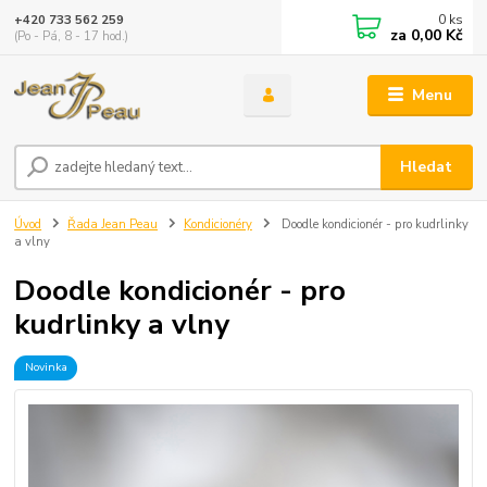
0
ks
+420 733 562 259
za
0,00 Kč
(Po - Pá, 8 - 17 hod.)
Menu
Hledat
Úvod
Řada Jean Peau
Kondicionéry
Doodle kondicionér - pro kudrlinky
a vlny
Doodle kondicionér - pro
kudrlinky a vlny
Novinka