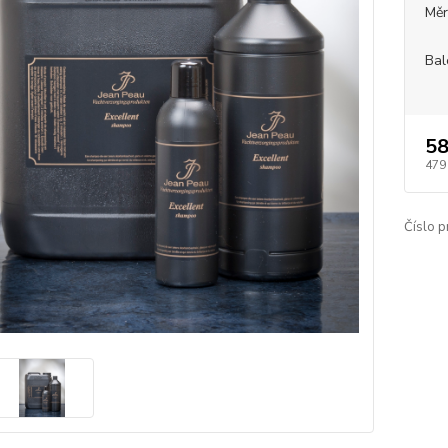
Měr
Bal
58
479
Číslo p