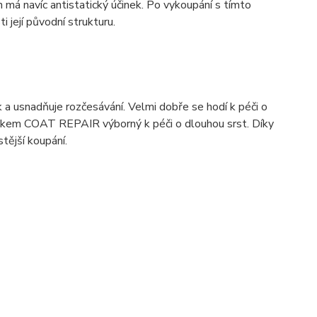
 má navíc antistatický účinek. Po vykoupání s tímto
 její původní strukturu.
a usnadňuje rozčesávání. Velmi dobře se hodí k péči o
ravkem COAT REPAIR výborný k péči o dlouhou srst. Díky
stější koupání.