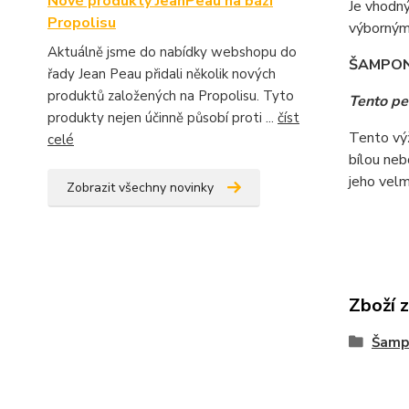
Nové produkty JeanPeau na bázi
Je vhodný
Propolisu
výborným 
Aktuálně jsme do nabídky webshopu do
ŠAMPON
řady Jean Peau přidali několik nových
produktů založených na Propolisu. Tyto
Tento pe
produkty nejen účinně působí proti ...
číst
Tento výž
celé
bílou neb
jeho velm
Zobrazit všechny novinky
Zboží 
Šamp