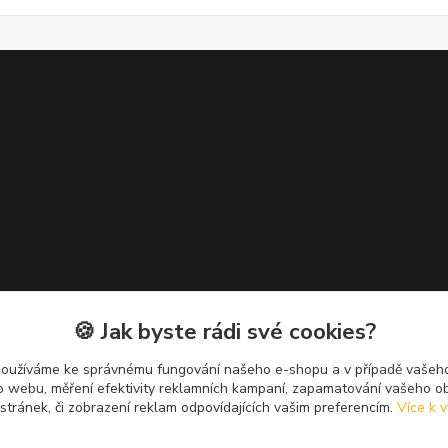
🍪 Jak byste rádi své cookies?
používáme ke správnému fungování našeho e-shopu a v případě vašeho
k o webu, měření efektivity reklamních kampaní, zapamatování vašeho o
 stránek, či zobrazení reklam odpovídajících vašim preferencím.
Více k v