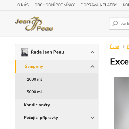
O NÁS
OBCHODNÍ PODMÍNKY
DOPRAVA A PLATBY
KO
Úvod
Ř
Řada Jean Peau
Exce
Šampony
1000 ml
5000 ml
Kondicionéry
Pečující přípravky