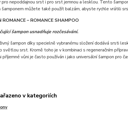
 pro nepoddajnou srst i pro srst jemnou a lesklou. Tento šampon
šamponem můžete také použít balzám, abyste rychle vrátili srsti
 ROMANCE – ROMANCE SHAMPOO
čující šampon usnadňuje rozčesávání.
ivný šampon díky specielně vybranému složení dodává srsti lesk 
o světlou srst. Kromě toho je v kombinaci s regeneračním příp
i příjemné vůni je často používán i jako universální šampon pro ča
zařazeno v kategoriích
ony