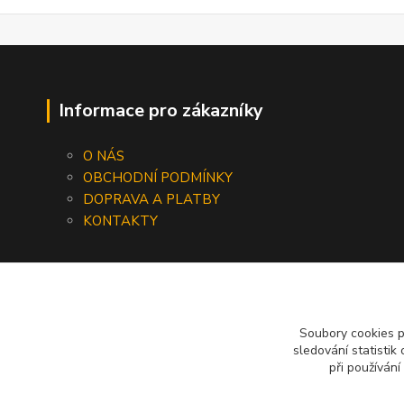
Informace pro zákazníky
O NÁS
OBCHODNÍ PODMÍNKY
DOPRAVA A PLATBY
KONTAKTY
Soubory cookies 
sledování statisti
při používání