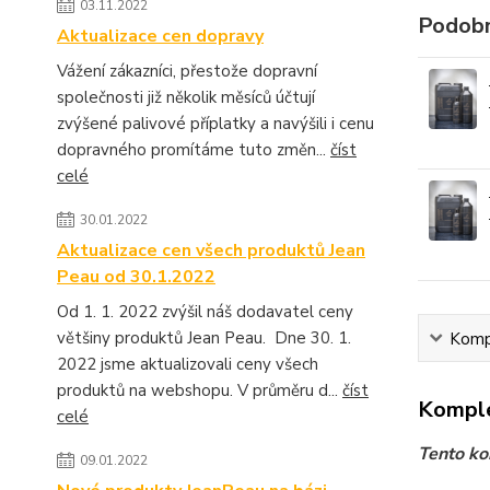
03.11.2022
Podobn
Aktualizace cen dopravy
Vážení zákazníci, přestože dopravní
společnosti již několik měsíců účtují
zvýšené palivové příplatky a navýšili i cenu
dopravného promítáme tuto změn...
číst
celé
30.01.2022
Aktualizace cen všech produktů Jean
Peau od 30.1.2022
Od 1. 1. 2022 zvýšil náš dodavatel ceny
většiny produktů Jean Peau. Dne 30. 1.
Kompl
2022 jsme aktualizovali ceny všech
produktů na webshopu. V průměru d...
číst
Komple
celé
Tento ko
09.01.2022