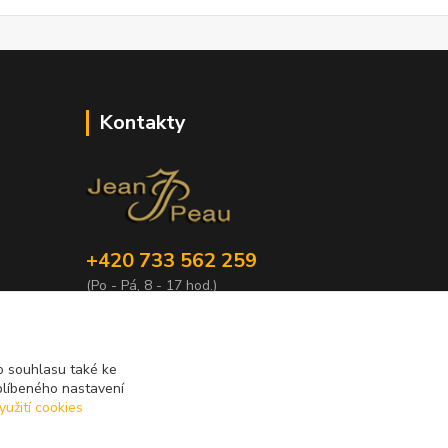
Kontakty
+420 733 562 259
(Po - Pá, 8 - 17 hod.)
info@jeanpeau.cz
 souhlasu také ke
blíbeného nastavení
yužití cookies