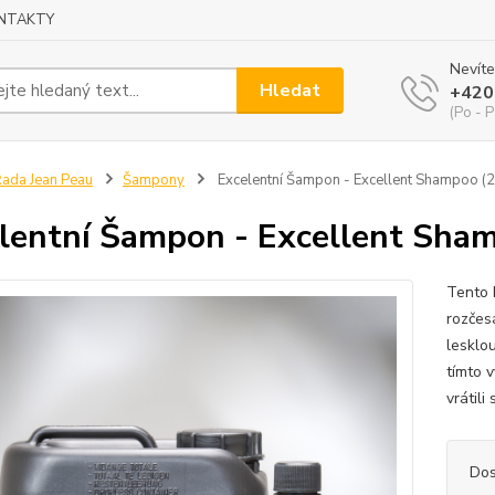
NTAKTY
Nevíte
Hledat
+420
(Po - P
ada Jean Peau
Šampony
Excelentní Šampon - Excellent Shampoo (2
lentní Šampon - Excellent Sha
Tento 
rozčes
lesklo
tímto 
vrátili
Dos