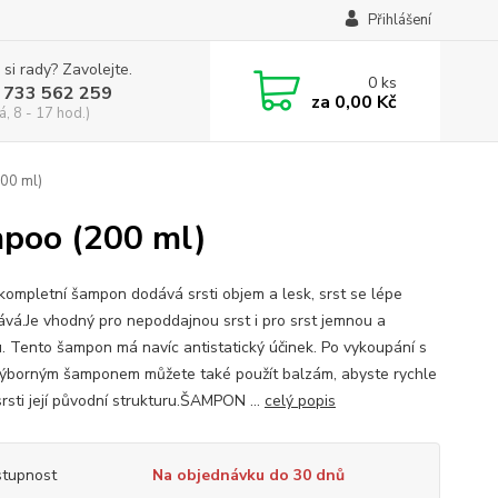
Přihlášení
 si rady? Zavolejte.
0
ks
 733 562 259
za
0,00 Kč
á, 8 - 17 hod.)
00 ml)
mpoo (200 ml)
kompletní šampon dodává srsti objem a lesk, srst se lépe
ává.Je vhodný pro nepoddajnou srst i pro srst jemnou a
u. Tento šampon má navíc antistatický účinek. Po vykoupání s
výborným šamponem můžete také použít balzám, abyste rychle
 srsti její původní strukturu.ŠAMPON ...
celý popis
tupnost
Na objednávku do 30 dnů