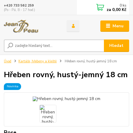
0
ks
+420 733 562 259
za
0,00 Kč
(Po - Pá, 8 - 17 hod.)
Menu
Hledat
Úvod
Kartáče, hřebeny a kleště
Hřeben rovný, hustý-jemný 18 cm
Hřeben rovný, hustý-jemný 18 cm
Novinka
Rose