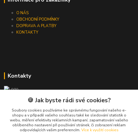
O NÁS
OBCHODNÍ PODMÍNKY
DOPRAVA A PLATBY
KONTAKTY
Kontakty
🍪 Jak byste rádi své cookies?
+420 733 562 259
(Po - Pá, 8 - 17 hod.)
Soubory cookies používáme ke správnému fungování našeho e-
shopu a v případě vašeho souhlasu také ke sledování statistik o
info@jeanpeau.cz
webu, měření efektivity reklamních kampaní, zapamatování vašeho
oblíbeného nastavení při používání stránek, či zobrazení reklam
odpovídajících vašim preferencím.
Více k využití cookies