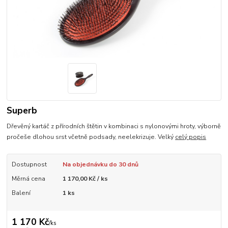
Superb
Dřevěný kartáč z přírodních štětin v kombinaci s nylonovými hroty, výborně
pročeše dlohou srst včetně podsady, neelekrizuje. Velký
celý popis
Dostupnost
Na objednávku do 30 dnů
Měrná cena
1 170,00 Kč / ks
Balení
1 ks
1 170 Kč
/
ks