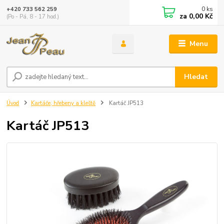
0
ks
+420 733 562 259
za
0,00 Kč
(Po - Pá, 8 - 17 hod.)
Menu
Hledat
Úvod
Kartáče, hřebeny a kleště
Kartáč JP513
Kartáč JP513