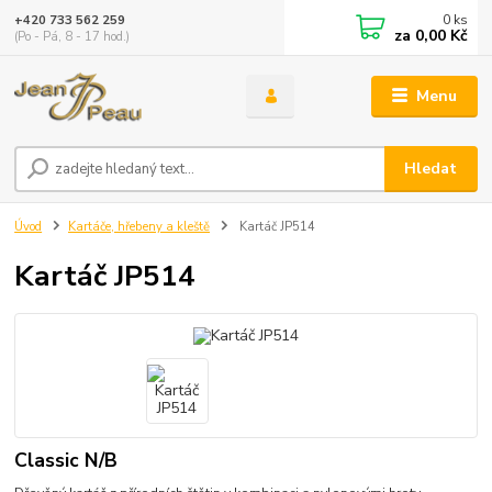
0
ks
+420 733 562 259
za
0,00 Kč
(Po - Pá, 8 - 17 hod.)
Menu
Hledat
Úvod
Kartáče, hřebeny a kleště
Kartáč JP514
Kartáč JP514
Classic N/B