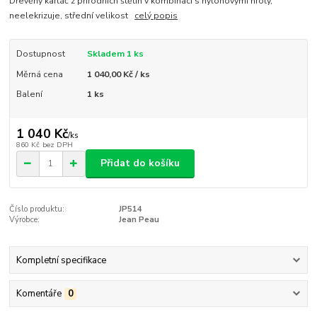
Dřevěný kartáč z přírodních štětin v kombinaci s nylonovými hroty,
neelekrizuje, střední velikost
celý popis
Dostupnost
Skladem 1 ks
Měrná cena
1 040,00 Kč / ks
Balení
1 ks
1 040 Kč
/
ks
860 Kč
bez DPH
Přidat do košíku
Číslo produktu:
JP514
Výrobce:
Jean Peau
Kompletní specifikace
Komentáře
0