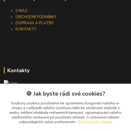
O NÁS
OBCHODNÍ PODMÍNKY
DOPRAVA A PLATBY
KONTAKTY
Kontakty
🍪 Jak byste rádi své cookies?
+420 733 562 259
(Po - Pá, 8 - 17 hod.)
Soubory cookies používáme ke správnému fungování našeho e-
shopu a v případě vašeho souhlasu také ke sledování statistik o
info@jeanpeau.cz
webu, měření efektivity reklamních kampaní, zapamatování vašeho
oblíbeného nastavení při používání stránek, či zobrazení reklam
odpovídajících vašim preferencím.
Více k využití cookies