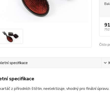
Bal
91
752
Číslo p
etní specifikace
tní specifikace
artáč z přírodních štětin, neelektizuje, vhodný pro finální úpravu