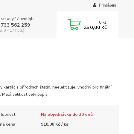
Přihlášení
 si rady? Zavolejte.
0
ks
 733 562 259
za
0,00 Kč
á, 8 - 17 hod.)
 kartáč z přírodních štětin, neelektizuje, vhodný pro finální
. Malá velikost
celý popis
tupnost
Na objednávku do 30 dnů
ná cena
910,00 Kč / ks