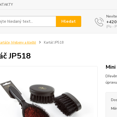
NTAKTY
Nevíte
Hledat
+420
(Po - P
artáče, hřebeny a kleště
Kartáč JP518
áč JP518
Mini
Dřevěný
úpravu
Dos
Měr