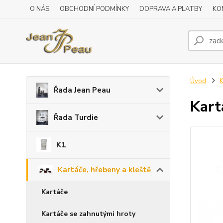
O NÁS
OBCHODNÍ PODMÍNKY
DOPRAVA A PLATBY
KO
Úvod
K
Řada Jean Peau
Kart
Řada Turdie
K1
Kartáče, hřebeny a kleště
Kartáče
Kartáče se zahnutými hroty