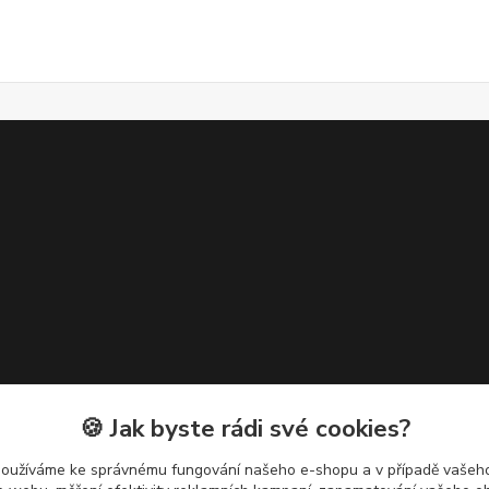
🍪 Jak byste rádi své cookies?
používáme ke správnému fungování našeho e-shopu a v případě vašeho