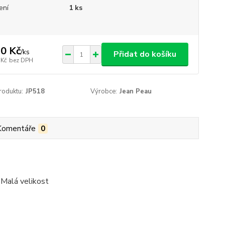
ení
1 ks
0 Kč
/
ks
Přidat do košíku
 Kč
bez DPH
roduktu:
JP518
Výrobce:
Jean Peau
Komentáře
0
. Malá velikost