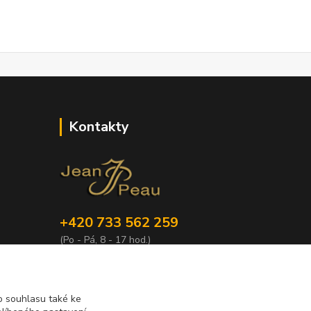
Kontakty
+420 733 562 259
(Po - Pá, 8 - 17 hod.)
info@jeanpeau.cz
 souhlasu také ke