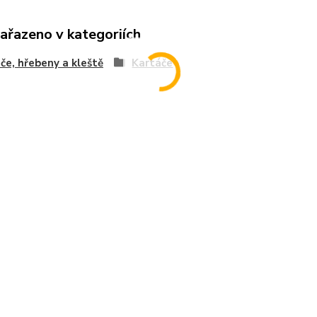
zařazeno v kategoriích
če, hřebeny a kleště
Kartáče