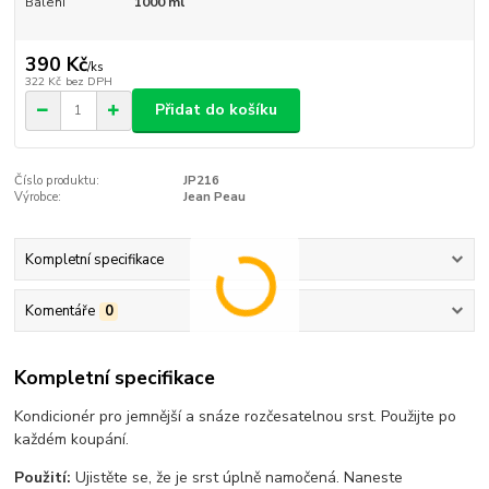
Balení
1000 ml
390 Kč
/
ks
322 Kč
bez DPH
Přidat do košíku
Číslo produktu:
JP216
Výrobce:
Jean Peau
Kompletní specifikace
Komentáře
0
Kompletní specifikace
Kondicionér pro jemnější a snáze rozčesatelnou srst. Použijte po
každém koupání.
Použití:
Ujistěte se, že je srst úplně namočená. Naneste