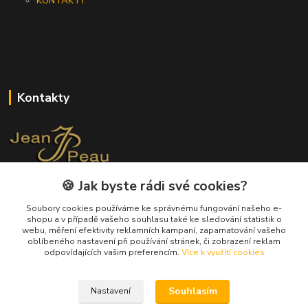
KONTAKTY
Kontakty
🍪 Jak byste rádi své cookies?
+420 733 562 259
(Po - Pá, 8 - 17 hod.)
Soubory cookies používáme ke správnému fungování našeho e-
shopu a v případě vašeho souhlasu také ke sledování statistik o
info@jeanpeau.cz
webu, měření efektivity reklamních kampaní, zapamatování vašeho
oblíbeného nastavení při používání stránek, či zobrazení reklam
odpovídajících vašim preferencím.
Více k využití cookies
Souhlasím
Nastavení
Upravit sběr cookies.