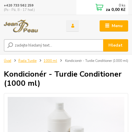
0
ks
+420 733 562 259
za
0,00 Kč
(Po - Pá, 8 - 17 hod.)
Menu
Hledat
Úvod
Řada Turdie
1000 ml
Kondicionér - Turdie Conditioner (1000 ml)
Kondicionér - Turdie Conditioner
(1000 ml)