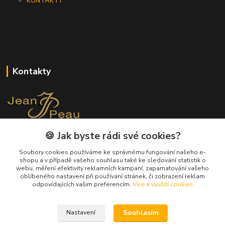
KONTAKTY
Kontakty
🍪 Jak byste rádi své cookies?
+420 733 562 259
(Po - Pá, 8 - 17 hod.)
Soubory cookies používáme ke správnému fungování našeho e-
shopu a v případě vašeho souhlasu také ke sledování statistik o
info@jeanpeau.cz
webu, měření efektivity reklamních kampaní, zapamatování vašeho
oblíbeného nastavení při používání stránek, či zobrazení reklam
odpovídajících vašim preferencím.
Více k využití cookies
Souhlasím
Nastavení
Upravit sběr cookies.