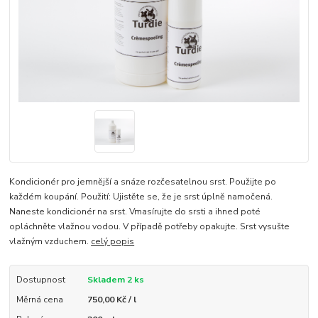
Kondicionér pro jemnější a snáze rozčesatelnou srst. Použijte po
každém koupání. Použití: Ujistěte se, že je srst úplně namočená.
Naneste kondicionér na srst. Vmasírujte do srsti a ihned poté
opláchněte vlažnou vodou. V případě potřeby opakujte. Srst vysušte
vlažným vzduchem.
celý popis
Dostupnost
Skladem 2 ks
Měrná cena
750,00 Kč / l