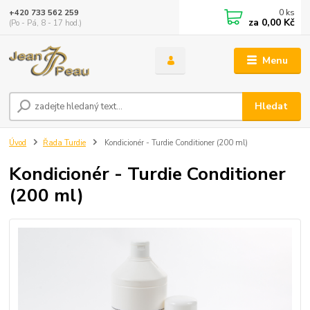
0
ks
+420 733 562 259
za
0,00 Kč
(Po - Pá, 8 - 17 hod.)
Menu
Hledat
Úvod
Řada Turdie
Kondicionér - Turdie Conditioner (200 ml)
Kondicionér - Turdie Conditioner
(200 ml)