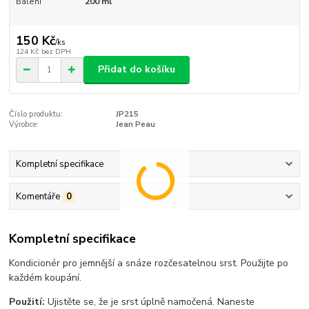
Balení
200 ml
150 Kč
/
ks
124 Kč
bez DPH
Přidat do košíku
Číslo produktu:
JP215
Výrobce:
Jean Peau
Kompletní specifikace
Komentáře
0
Kompletní specifikace
Kondicionér pro jemnější a snáze rozčesatelnou srst. Použijte po
každém koupání.
Použití:
Ujistěte se, že je srst úplně namočená. Naneste