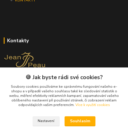
KONTAKTY
Kontakty
🍪 Jak byste rádi své cookies?
+420 733 562 259
(Po - Pá, 8 - 17 hod.)
Soubory cookies používáme ke správnému fungování našeho e-
shopu a v případě vašeho souhlasu také ke sledování statistik o
info@jeanpeau.cz
webu, měření efektivity reklamních kampaní, zapamatování vašeho
oblíbeného nastavení při používání stránek, či zobrazení reklam
odpovídajících vašim preferencím.
Více k využití cookies
Souhlasím
Nastavení
Upravit sběr cookies.