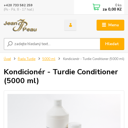
0
ks
+420 733 562 259
za
0,00 Kč
(Po - Pá, 8 - 17 hod.)
Menu
Hledat
Úvod
Řada Turdie
5000 ml
Kondicionér - Turdie Conditioner (5000 ml)
Kondicionér - Turdie Conditioner
(5000 ml)