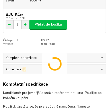
Balení
5000 ml
830 Kč
/
ks
686 Kč
bez DPH
Přidat do košíku
Číslo produktu:
JP217
Výrobce:
Jean Peau
Kompletní specifikace
Komentáře
0
Kompletní specifikace
Kondicionér pro jemnější a snáze rozčesatelnou srst. Použijte po
každém koupání.
Použití:
Ujistěte se, že je srst úplně namočená. Naneste