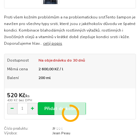
Proti všem kožním problémům a na problematickou srstTento šampon je
navržen pro všechny typy srsti, které jsou z jakéhokoliv důvodu ve špatné
kondici. Kombinace blahodárných rostlinných výtažků, rostlinných i
živočišných olejů a vitamínů v krátké době zlepšuje kondici srsti i kůže.
Doporučujeme hlav...
celý popis
Dostupnost
Na objednávku do 30 dnů
Měrná cena
2 600,00 Kč / l
Balení
200 ml
520 Kč
/
ks
430 Kč
bez DPH
Přidat do košíku
Číslo produktu:
JP004
Výrobce:
Jean Peau