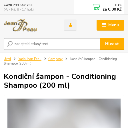
0
ks
+420 733 562 259
za
0,00 Kč
(Po - Pá, 8 - 17 hod.)
Menu
Hledat
Úvod
Řada Jean Peau
Šampony
Kondiční šampon - Conditioning
Shampoo (200 ml)
Kondiční šampon - Conditioning
Shampoo (200 ml)