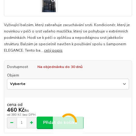
Vyživující balzám, který zabraňuje zacuchávání srsti. Kondicionér, který je
novinkou v péči o srst vašeho mazlíčka, který se pohybuje v extrémních
podmínkách. Hodí se k péči o zplihlou a nepoddajnou srst jakékoliv
struktury. Balzám je specielně navržen k používání spolu s šamponem
ELEGANCE. Tento ba...
celý popis
Dostupnost
Na objednávku do 30 dnů
Objem
cena od
460 Kč
/
ks
od
380 Kč
bez DPH
Přidat do košíku