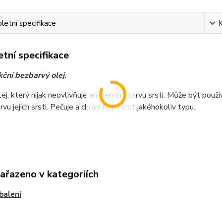
etní specifikace
tní specifikace
kční bezbarvý olej.
olej, který nijak neovlivňuje ani nemění barvu srsti. Může být použ
vu jejich srsti. Pečuje a chrání kůži i srst jakéhokoliv typu.
zařazeno v kategoriích
 balení