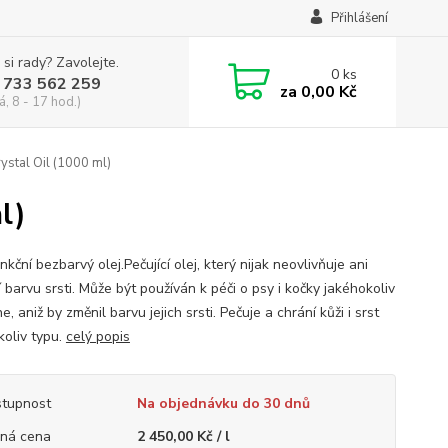
Přihlášení
 si rady? Zavolejte.
0
ks
 733 562 259
za
0,00 Kč
á, 8 - 17 hod.)
rystal Oil (1000 ml)
l)
nkční bezbarvý olej.Pečující olej, který nijak neovlivňuje ani
barvu srsti. Může být používán k péči o psy i kočky jakéhokoliv
, aniž by změnil barvu jejich srsti. Pečuje a chrání kůži i srst
koliv typu.
celý popis
tupnost
Na objednávku do 30 dnů
ná cena
2 450,00 Kč / l