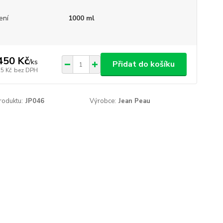
ení
1000 ml
450 Kč
/
ks
Přidat do košíku
25 Kč
bez DPH
roduktu:
JP046
Výrobce:
Jean Peau