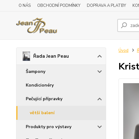
O NÁS
OBCHODNÍ PODMÍNKY
DOPRAVA A PLATBY
KO
Úvod
Ř
Řada Jean Peau
Kris
Šampony
Kondicionéry
Pečující přípravky
větší balení
Produkty pro výstavy