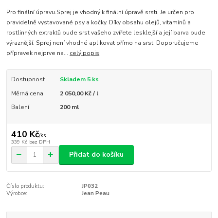
Pro finální úpravu.Sprej je vhodný k finální úpravě srsti. Je určen pro
pravidelně vystavované psy a kočky. Díky obsahu olejů, vitamínů a
rostlinných extraktů bude srst vašeho zvířete lesklejší a její barva bude
výraznější. Sprej není vhodné aplikovat přímo na srst. Doporučujeme
přípravek nejprve na...
celý popis
Dostupnost
Skladem 5 ks
Měrná cena
2 050,00 Kč / l
Balení
200 ml
410 Kč
/
ks
339 Kč
bez DPH
Přidat do košíku
Číslo produktu:
JP032
Výrobce:
Jean Peau