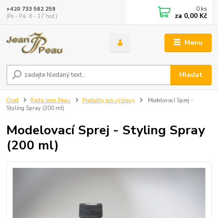
0
ks
+420 733 562 259
za
0,00 Kč
(Po - Pá, 8 - 17 hod.)
Menu
Hledat
Úvod
Řada Jean Peau
Produkty pro výstavy
Modelovací Sprej -
Styling Spray (200 ml)
Modelovací Sprej - Styling Spray
(200 ml)