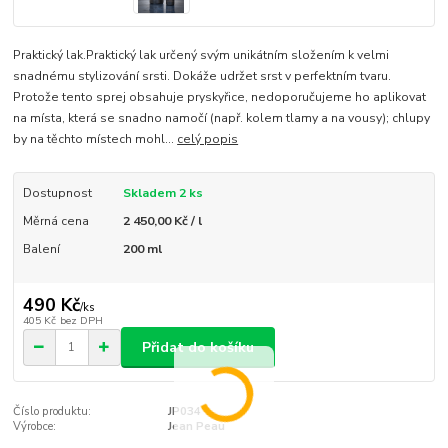
Praktický lak.Praktický lak určený svým unikátním složením k velmi
snadnému stylizování srsti. Dokáže udržet srst v perfektním tvaru.
Protože tento sprej obsahuje pryskyřice, nedoporučujeme ho aplikovat
na místa, která se snadno namočí (např. kolem tlamy a na vousy); chlupy
by na těchto místech mohl...
celý popis
Dostupnost
Skladem 2 ks
Měrná cena
2 450,00 Kč / l
Balení
200 ml
490 Kč
/
ks
405 Kč
bez DPH
Přidat do košíku
Číslo produktu:
JP034
Výrobce:
Jean Peau