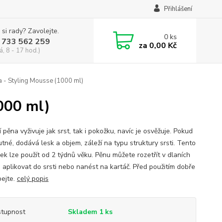
Přihlášení
 si rady? Zavolejte.
0
ks
 733 562 259
za
0,00 Kč
á, 8 - 17 hod.)
a - Styling Mousse (1000 ml)
000 ml)
í pěna vyživuje jak srst, tak i pokožku, navíc je osvěžuje. Pokud
utné, dodává lesk a objem, záleží na typu struktury srsti. Tento
vek lze použít od 2 týdnů věku. Pěnu můžete rozetřít v dlaních
é aplikovat do srsti nebo nanést na kartáč. Před použitím dobře
pejte.
celý popis
tupnost
Skladem 1 ks