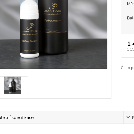
Měr
Bal
1 
1 1
Číslo p
etní specifikace