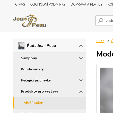
O NÁS
OBCHODNÍ PODMÍNKY
DOPRAVA A PLATBY
KO
Úvod
Ř
Řada Jean Peau
Mode
Šampony
Kondicionéry
Pečující přípravky
Produkty pro výstavy
větší balení