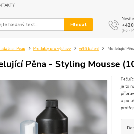
NTAKTY
Nevíte
Hledat
+420
(Po - P
ada Jean Peau
Produkty pro výstavy
větší balení
Modelující Pěn
lující Pěna - Styling Mousse (1
Pečujíc
je to n
přípra
a po t
protře
Dos