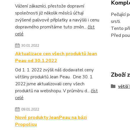
Komple
Vážení zákazníci, přestože dopravní
společnosti již několik měsíců účtují
Pečující 
zvýšené palivové příplatky a navýšili i cenu
srsti.
dopravného promítáme tuto změn...
číst
Tento pří
celé
Před použ
30.01.2022
Aktualizace cen všech produktů Jean
Peau od 30.1.2022
Od 1. 1. 2022 zvýšil náš dodavatel ceny
Zboží 
většiny produktů Jean Peau. Dne 30. 1.
2022 jsme aktualizovali ceny všech
větší
produktů na webshopu. V průměru d...
číst
celé
09.01.2022
Nové produkty JeanPeau na bázi
Propolisu