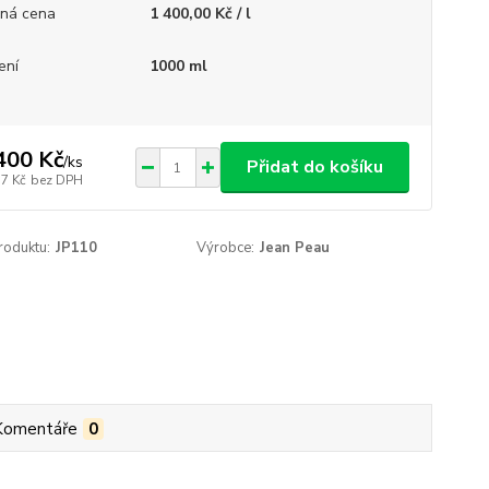
ná cena
1 400,00 Kč / l
ení
1000 ml
400 Kč
/
ks
Přidat do košíku
57 Kč
bez DPH
roduktu:
JP110
Výrobce:
Jean Peau
Komentáře
0