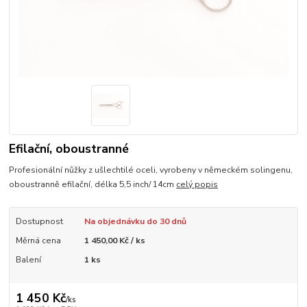
Efilační, oboustranné
Profesionální nůžky z ušlechtilé oceli, vyrobeny v německém solingenu,
oboustranně efilační, délka 5,5 inch/ 14cm
celý popis
Dostupnost
Na objednávku do 30 dnů
Měrná cena
1 450,00 Kč / ks
Balení
1 ks
1 450 Kč
/
ks