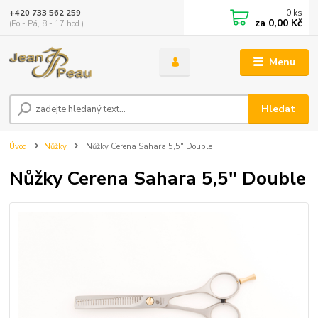
0
ks
+420 733 562 259
za
0,00 Kč
(Po - Pá, 8 - 17 hod.)
Menu
Hledat
Úvod
Nůžky
Nůžky Cerena Sahara 5,5" Double
Nůžky Cerena Sahara 5,5" Double