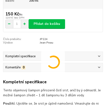
Balení
200 ml
150 Kč
/
ks
124 Kč
bez DPH
Přidat do košíku
Číslo produktu:
JP224
Výrobce:
Jean Peau
Kompletní specifikace
Komentáře
0
Kompletní specifikace
Tento objemový šampon přirozeně čistí srst, aniž by ji odmastil. Je
možné šampon zředit – 1 díl šamponu ku 3 dílům vody.
Použití:
Ujistěte se, že srst je úplně namočená. Vmasírujte do ni