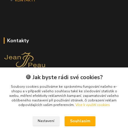
KONTAKTY
Kontakty
🍪 Jak byste rádi své cookies?
+420 733 562 259
(Po - Pá, 8 - 17 hod.)
Soubory cookies používáme ke správnému fungování našeho e-
shopu a v případě vašeho souhlasu také ke sledování statistik o
info@jeanpeau.cz
webu, měření efektivity reklamních kampaní, zapamatování vašeho
oblíbeného nastavení při používání stránek, či zobrazení reklam
odpovídajících vašim preferencím.
Více k využití cookies
Souhlasím
Nastavení
Upravit sběr cookies.