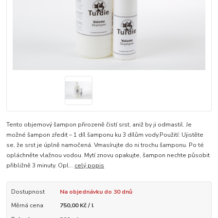
Tento objemový šampon přirozeně čistí srst, aniž by ji odmastil. Je
možné šampon zředit – 1 díl šamponu ku 3 dílům vody.Použití: Ujistěte
se, že srst je úplně namočená. Vmasírujte do ni trochu šamponu. Po té
opláchněte vlažnou vodou. Mytí znovu opakujte, šampon nechte působit
přibližně 3 minuty. Opl...
celý popis
Dostupnost
Na objednávku do 30 dnů
Měrná cena
750,00 Kč / l