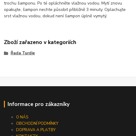
trochu šamponu. Po té opláchněte vlažnou vodou. Mytí znovu
opakujte, šampon nechte působit přibližně 3 minuty. Oplachujte
srst vlažnou vodou, dokud není šampon úplně vymytý.
Zboží zařazeno v kategoriích
Řada Turdie
Informace pro zákazníky
O NÁS
OBCHODNÍ PODMÍNKY
DOPRAVA A PLATBY