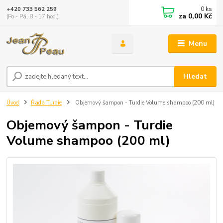
0
ks
+420 733 562 259
za
0,00 Kč
(Po - Pá, 8 - 17 hod.)
Menu
Hledat
Úvod
Řada Turdie
Objemový šampon - Turdie Volume shampoo (200 ml)
Objemový šampon - Turdie
Volume shampoo (200 ml)