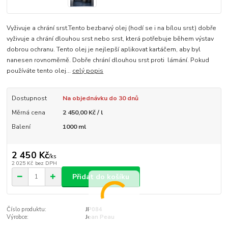
Vyživuje a chrání srst.Tento bezbarvý olej (hodí se i na bílou srst) dobře
vyživuje a chrání dlouhou srst nebo srst, která potřebuje během výstav
dobrou ochranu. Tento olej je nejlepší aplikovat kartáčem, aby byl
nanesen rovnoměrně. Dobře chrání dlouhou srst proti lámání. Pokud
používáte tento olej...
celý popis
Dostupnost
Na objednávku do 30 dnů
Měrná cena
2 450,00 Kč / l
Balení
1000 ml
2 450 Kč
/
ks
2 025 Kč
bez DPH
Přidat do košíku
Číslo produktu:
JP084
Výrobce:
Jean Peau