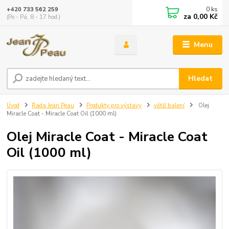
0
ks
+420 733 562 259
za
0,00 Kč
(Po - Pá, 8 - 17 hod.)
Menu
Hledat
Úvod
Řada Jean Peau
Produkty pro výstavy
větší balení
Olej
Miracle Coat - Miracle Coat Oil (1000 ml)
Olej Miracle Coat - Miracle Coat
Oil (1000 ml)