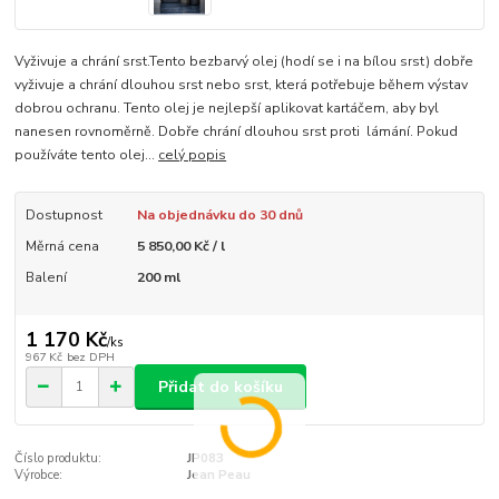
Vyživuje a chrání srst.Tento bezbarvý olej (hodí se i na bílou srst) dobře
vyživuje a chrání dlouhou srst nebo srst, která potřebuje během výstav
dobrou ochranu. Tento olej je nejlepší aplikovat kartáčem, aby byl
nanesen rovnoměrně. Dobře chrání dlouhou srst proti lámání. Pokud
používáte tento olej...
celý popis
Dostupnost
Na objednávku do 30 dnů
Měrná cena
5 850,00 Kč / l
Balení
200 ml
1 170 Kč
/
ks
967 Kč
bez DPH
Přidat do košíku
Číslo produktu:
JP083
Výrobce:
Jean Peau