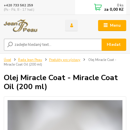
0
ks
+420 733 562 259
za
0,00 Kč
(Po - Pá, 8 - 17 hod.)
Menu
Hledat
Úvod
Řada Jean Peau
Produkty pro výstavy
Olej Miracle Coat -
Miracle Coat Oil (200 ml)
Olej Miracle Coat - Miracle Coat
Oil (200 ml)