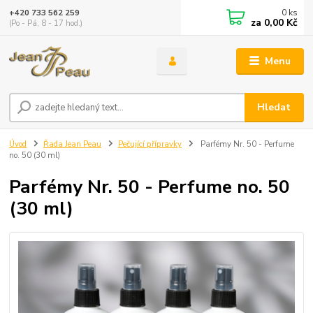
0
ks
+420 733 562 259
za
0,00 Kč
(Po - Pá, 8 - 17 hod.)
Menu
Hledat
Úvod
Řada Jean Peau
Pečující přípravky
Parfémy Nr. 50 - Perfume
no. 50 (30 ml)
Parfémy Nr. 50 - Perfume no. 50
(30 ml)