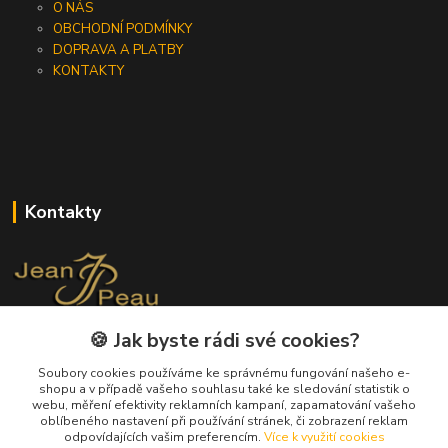
O NÁS
OBCHODNÍ PODMÍNKY
DOPRAVA A PLATBY
KONTAKTY
Kontakty
🍪 Jak byste rádi své cookies?
+420 733 562 259
(Po - Pá, 8 - 17 hod.)
Soubory cookies používáme ke správnému fungování našeho e-
shopu a v případě vašeho souhlasu také ke sledování statistik o
info@jeanpeau.cz
webu, měření efektivity reklamních kampaní, zapamatování vašeho
oblíbeného nastavení při používání stránek, či zobrazení reklam
odpovídajících vašim preferencím.
Více k využití cookies