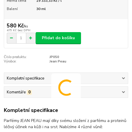
Měrná cena
19 333,33 Kč / l
Balení
30 ml
580 Kč
/
ks
479 Kč
bez DPH
Přidat do košíku
Číslo produktu:
JP050
Výrobce:
Jean Peau
Kompletní specifikace
Komentáře
0
Kompletní specifikace
Parfémy JEAN PEAU mají díky svému složení z parfému a proteinů
léčivý účinek na kůži i na srst. Nabízíme 4 různé vůně: