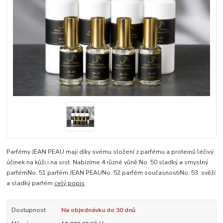
Parfémy JEAN PEAU mají díky svému složení z parfému a proteinů léčivý
účinek na kůži i na srst. Nabízíme 4 různé vůně:No. 50 sladký a smyslný
parfémNo. 51 parfém JEAN PEAUNo. 52 parfém současnostiNo. 53 svěží
a sladký parfém
celý popis
Dostupnost
Na objednávku do 30 dnů