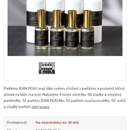
Parfémy JEAN PEAU mají díky svému složení z parfému a proteinů léčivý
účinek na kůži i na srst. Nabízíme 4 různé vůně:No. 50 sladký a smyslný
parfémNo. 51 parfém JEAN PEAUNo. 52 parfém současnostiNo. 53 svěží
a sladký parfém
celý popis
Dostupnost
Na objednávku do 30 dnů