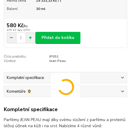
Měrná cena
19 333,33 Kč / l
Balení
30 ml
580 Kč
/
ks
479 Kč
bez DPH
Přidat do košíku
Číslo produktu:
JP051
Výrobce:
Jean Peau
Kompletní specifikace
Komentáře
0
Kompletní specifikace
Parfémy JEAN PEAU mají díky svému složení z parfému a proteinů
léčivý účinek na kůži i na srst. Nabízíme 4 různé vůně: