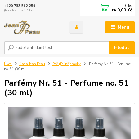
0
ks
+420 733 562 259
za
0,00 Kč
(Po - Pá, 8 - 17 hod.)
Menu
Hledat
Úvod
Řada Jean Peau
Pečující přípravky
Parfémy Nr. 51 - Perfume
no. 51 (30 ml)
Parfémy Nr. 51 - Perfume no. 51
(30 ml)