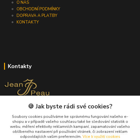
O NÁS
OBCHODNÍ PODMÍNKY
DOPRAVA A PLATBY
KONTAKTY
Kontakty
🍪 Jak byste rádi své cookies?
+420 733 562 259
(Po - Pá, 8 - 17 hod.)
Soubory cookies používáme ke správnému fungování našeho e-
shopu a v případě vašeho souhlasu také ke sledování statistik o
info@jeanpeau.cz
webu, měření efektivity reklamních kampaní, zapamatování vašeho
oblíbeného nastavení při používání stránek, či zobrazení reklam
odpovídajících vašim preferencím.
Více k využití cookies