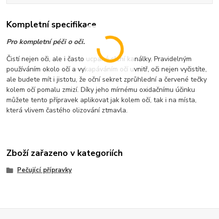
Kompletní specifikace
Pro kompletní péči o oči.
Čistí nejen oči, ale i často ucpané slzní kanálky. Pravidelným
používáním okolo očí a vykapáváním očí uvnitř, oči nejen vyčistíte,
ale budete mít i jistotu, že oční sekret zprůhlední a červené tečky
kolem očí pomalu zmizí. Díky jeho mírnému oxidačnímu účinku
můžete tento přípravek aplikovat jak kolem očí, tak i na místa,
která vlivem častého olizování ztmavla.
Zboží zařazeno v kategoriích
Pečující přípravky