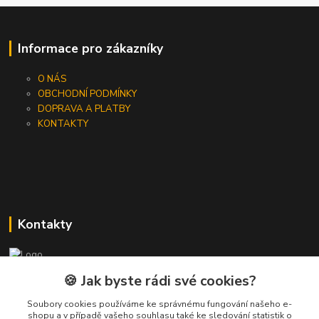
Informace pro zákazníky
O NÁS
OBCHODNÍ PODMÍNKY
DOPRAVA A PLATBY
KONTAKTY
Kontakty
🍪 Jak byste rádi své cookies?
+420 733 562 259
(Po - Pá, 8 - 17 hod.)
Soubory cookies používáme ke správnému fungování našeho e-
shopu a v případě vašeho souhlasu také ke sledování statistik o