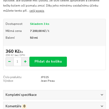
vyčistíte, ale budete mít i jistotu, že oční sekret zprůhlední a červené
tečky kolem očí pomalu zmizí. Díky jeho mírnému oxidačnímu účinku
můžete tento pří...
celý popis
Dostupnost
Skladem 3 ks
Měrná cena
7 200,00 Kč / l
Balení
50 ml
360 Kč
/
ks
298 Kč
bez DPH
Přidat do košíku
Číslo produktu:
JP025
Výrobce:
Jean Peau
Kompletní specifikace
Komentáře
0