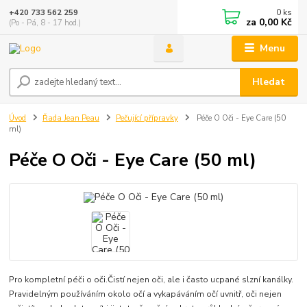
0
ks
+420 733 562 259
za
0,00 Kč
(Po - Pá, 8 - 17 hod.)
Menu
Hledat
Úvod
Řada Jean Peau
Pečující přípravky
Péče O Oči - Eye Care (50
ml)
Péče O Oči - Eye Care (50 ml)
Pro kompletní péči o oči.Čistí nejen oči, ale i často ucpané slzní kanálky.
Pravidelným používáním okolo očí a vykapáváním očí uvnitř, oči nejen