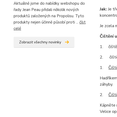
Aktuálně jsme do nabídky webshopu do
Jak:
Je tř
řady Jean Peau přidali několik nových
koncentro
produktů založených na Propolisu. Tyto
produkty nejen účinně působí proti ...
číst
Je zcela 
celé
Čištění 
Zobrazit všechny novinky
1. čištěn
2. čiště
1.
Čišt
Hadříkem
záhyby.
2.
Čišt
Kápněte n
Velice op