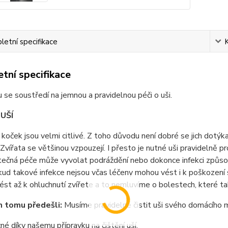
etní specifikace
tní specifikace
 se soustředí na jemnou a pravidelnou péči o uši.
 UŠÍ
 koček jsou velmi citlivé. Z toho důvodu není dobré se jich dotýk
 Zvířata se většinou vzpouzejí. I přesto je nutné uši pravidelně p
ečná péče může vyvolat podráždění nebo dokonce infekci způso
ud takové infekce nejsou včas léčeny mohou vést i k poškození 
ést až k ohluchnutí zvířete a to nemluvíme o bolestech, které ta
 tomu předešli:
Musíme pravidelně čistit uši svého domácího m
né díky našemu přípravku na čištění uší.