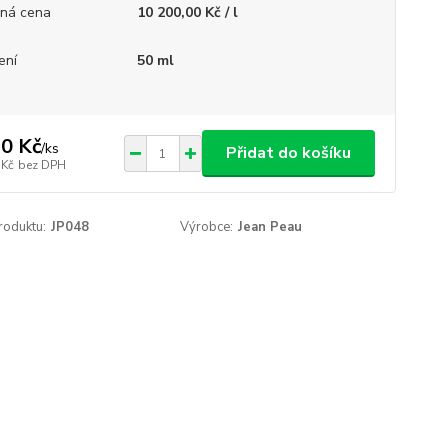
ná cena
10 200,00 Kč / l
ení
50 ml
0 Kč
/
ks
Přidat do košíku
 Kč
bez DPH
roduktu:
JP048
Výrobce:
Jean Peau