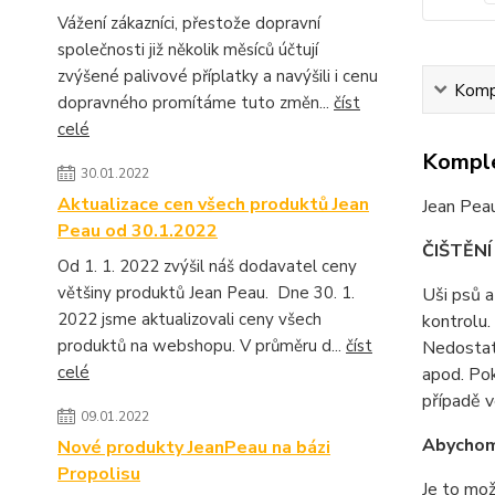
Vážení zákazníci, přestože dopravní
společnosti již několik měsíců účtují
zvýšené palivové příplatky a navýšili i cenu
Kompl
dopravného promítáme tuto změn...
číst
celé
Komple
30.01.2022
Aktualizace cen všech produktů Jean
Jean Peau
Peau od 30.1.2022
ČIŠTĚNÍ
Od 1. 1. 2022 zvýšil náš dodavatel ceny
většiny produktů Jean Peau. Dne 30. 1.
Uši psů a
2022 jsme aktualizovali ceny všech
kontrolu.
produktů na webshopu. V průměru d...
číst
Nedostat
celé
apod. Pok
případě v
09.01.2022
Abychom
Nové produkty JeanPeau na bázi
Propolisu
Je to mož