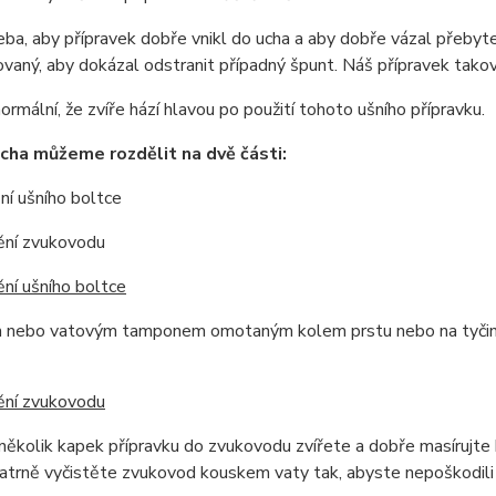
eba, aby přípravek dobře vnikl do ucha a aby dobře vázal přebyte
vaný, aby dokázal odstranit případný špunt. Náš přípravek taková
normální, že zvíře hází hlavou po použití tohoto ušního přípravku.
ucha můžeme rozdělit na dvě části:
í ušního boltce
ní zvukovodu
ění ušního boltce
 nebo vatovým tamponem omotaným kolem prstu nebo na tyčinkou
ění zvukovodu
ěkolik kapek přípravku do zvukovodu zvířete a dobře masírujte k
atrně vyčistěte zvukovod kouskem vaty tak, abyste nepoškodili