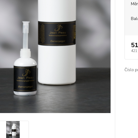
Měr
Bal
51
421
Číslo p