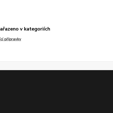
zařazeno v kategoriích
ící přípravky