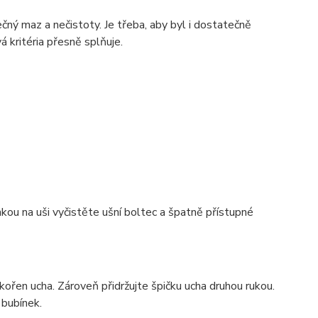
čný maz a nečistoty. Je třeba, aby byl i dostatečně
 kritéria přesně splňuje.
 na uši vyčistěte ušní boltec a špatně přístupné
ořen ucha. Zároveň přidržujte špičku ucha druhou rukou.
 bubínek.