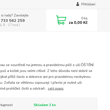
Přihlášení
 si rady? Zavolejte.
0
ks
 733 562 259
za
0,00 Kč
á, 8 - 17 hod.)
eau se soustředí na jemnou a pravidelnou péči o uši.ČIŠTĚNÍ
 psů a koček jsou velmi citlivé. Z toho důvodu není dobré se
otýkat příliš často a dokonce ani pro pravidelnou nezbytnou
u. Zvířata se většinou vzpouzejí. I přesto je nutné uši
lně prohlížet, čistit a odstraň...
celý popis
tupnost
Skladem 3 ks