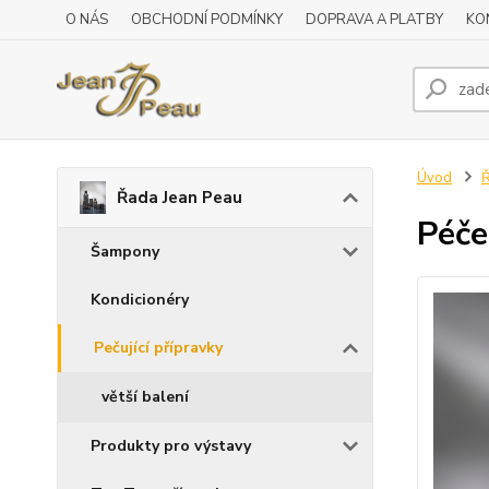
O NÁS
OBCHODNÍ PODMÍNKY
DOPRAVA A PLATBY
KO
Úvod
Ř
Řada Jean Peau
Péče
Šampony
Kondicionéry
Pečující přípravky
větší balení
Produkty pro výstavy