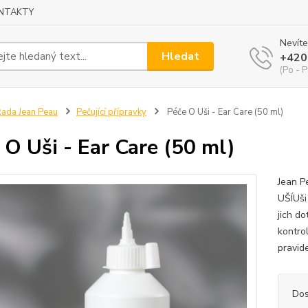
NTAKTY
Nevíte
Hledat
+420
(Po - P
ada Jean Peau
Pečující přípravky
Péče O Uši - Ear Care (50 ml)
 O Uši - Ear Care (50 ml)
Jean P
UŠÍUši
jich d
kontrol
pravide
Dos