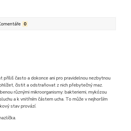
Komentáře
0
at příliš často a dokonce ani pro pravidelnou nezbytnou
rohlížet, čistit a odstraňovat z nich přebytečný maz.
benou různými mikroorganismy: bakteriemi, mykózou
sluchu a k vnitřním částem ucha. To může v nejhorším
kový stav provází.
azlíčka.