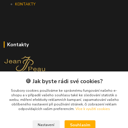
KONTAKTY
Kontakty
🍪 Jak byste rádi své cookies?
+420 733 562 259
(Po - Pá, 8 - 17 hod.)
Soubory cookies používáme ke správnému fungování našeho e-
shopu a v případě vašeho souhlasu také ke sledování statistik o
info@jeanpeau.cz
webu, měření efektivity reklamních kampaní, zapamatování vašeho
oblíbeného nastavení při používání stránek, či zobrazení reklam
odpovídajících vašim preferencím.
Více k využití cookies
Souhlasím
Nastavení