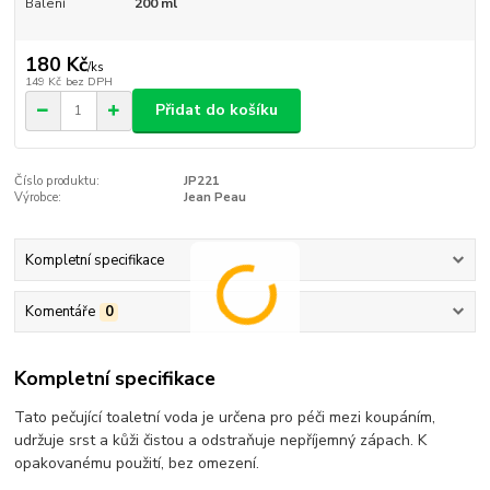
Balení
200 ml
180 Kč
/
ks
149 Kč
bez DPH
Přidat do košíku
Číslo produktu:
JP221
Výrobce:
Jean Peau
Kompletní specifikace
Komentáře
0
Kompletní specifikace
Tato pečující toaletní voda je určena pro péči mezi koupáním,
udržuje srst a kůži čistou a odstraňuje nepříjemný zápach. K
opakovanému použití, bez omezení.