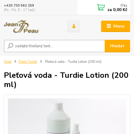
0
ks
+420 733 562 259
za
0,00 Kč
(Po - Pá, 8 - 17 hod.)
Menu
Hledat
Úvod
Řada Turdie
Pleťová voda - Turdie Lotion (200 ml)
Pleťová voda - Turdie Lotion (200
ml)