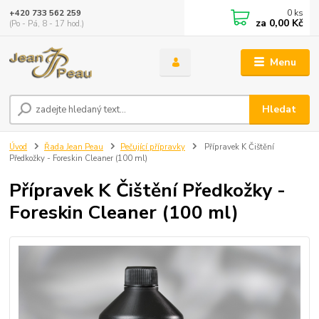
0
ks
+420 733 562 259
za
0,00 Kč
(Po - Pá, 8 - 17 hod.)
Menu
Hledat
Úvod
Řada Jean Peau
Pečující přípravky
Přípravek K Čištění
Předkožky - Foreskin Cleaner (100 ml)
Přípravek K Čištění Předkožky -
Foreskin Cleaner (100 ml)