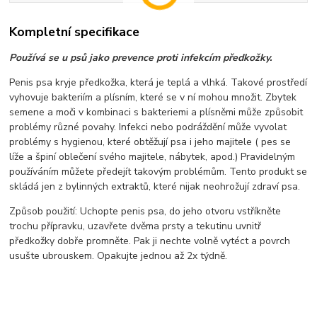
Kompletní specifikace
Používá se u psů jako prevence proti infekcím předkožky.
Penis psa kryje předkožka, která je teplá a vlhká. Takové prostředí
vyhovuje bakteriím a plísním, které se v ní mohou množit. Zbytek
semene a moči v kombinaci s bakteriemi a plísněmi může způsobit
problémy různé povahy. Infekci nebo podráždění může vyvolat
problémy s hygienou, které obtěžují psa i jeho majitele ( pes se
líže a špiní oblečení svého majitele, nábytek, apod.) Pravidelným
používáním můžete předejít takovým problémům. Tento produkt se
skládá jen z bylinných extraktů, které nijak neohrožují zdraví psa.
Způsob použití: Uchopte penis psa, do jeho otvoru vstříkněte
trochu přípravku, uzavřete dvěma prsty a tekutinu uvnitř
předkožky dobře promněte. Pak ji nechte volně vytéct a povrch
usušte ubrouskem. Opakujte jednou až 2x týdně.