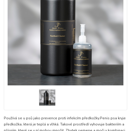
Používá se u psů jako prevence proti infekcím předkožky.Penis psa kryje
předkožka, která je teplá a vlhká. Takové prostředí vyhovuje bakteriím a
plísním, které se v ní mohou množit. Zbytek semene a moči v kombinaci