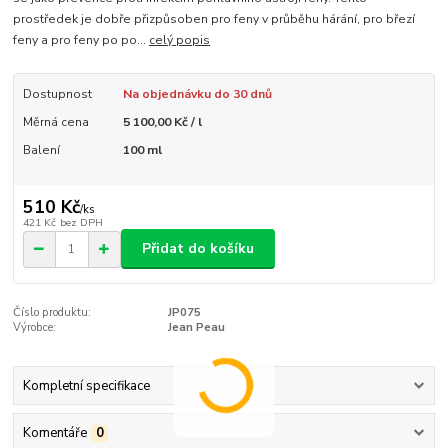
prostředek je dobře přizpůsoben pro feny v průběhu hárání, pro březí
feny a pro feny po po...
celý popis
Dostupnost
Na objednávku do 30 dnů
Měrná cena
5 100,00 Kč / l
Balení
100 ml
510 Kč
/
ks
421 Kč
bez DPH
Přidat do košíku
Číslo produktu:
JP075
Výrobce:
Jean Peau
Kompletní specifikace
Komentáře
0