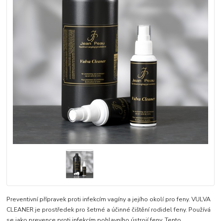
Preventivní přípravek proti infekcím vagíny a jejího okolí pro feny. VULVA
CLEANER je prostředek pro šetrné a účinné čištění rodidel feny. Používá
se jako prevence proti infekcím pohlavního ústrojí feny. Tento