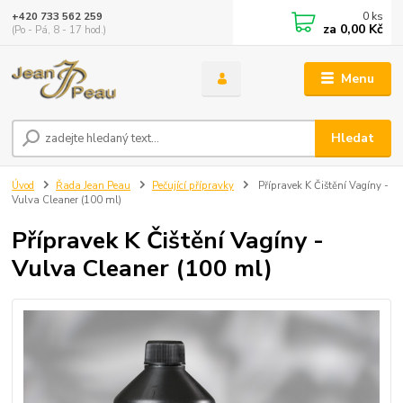
0
ks
+420 733 562 259
za
0,00 Kč
(Po - Pá, 8 - 17 hod.)
Menu
Hledat
Úvod
Řada Jean Peau
Pečující přípravky
Přípravek K Čištění Vagíny -
Vulva Cleaner (100 ml)
Přípravek K Čištění Vagíny -
Vulva Cleaner (100 ml)