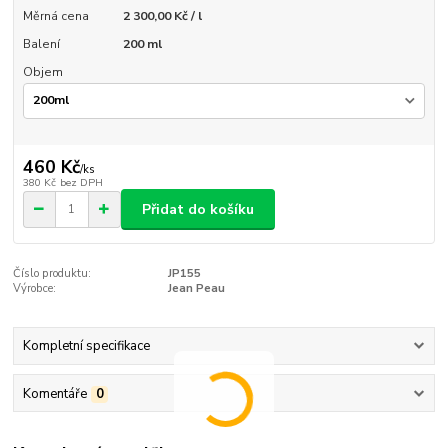
Měrná cena
2 300,00 Kč / l
Balení
200 ml
Objem
460 Kč
/
ks
380 Kč
bez DPH
Přidat do košíku
Číslo produktu:
JP155
Výrobce:
Jean Peau
Kompletní specifikace
Komentáře
0