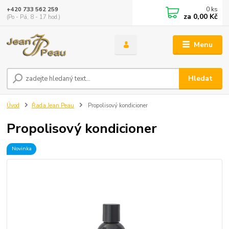
0
ks
+420 733 562 259
za
0,00 Kč
(Po - Pá, 8 - 17 hod.)
Menu
Hledat
Úvod
Řada Jean Peau
Propolisový kondicioner
Propolisový kondicioner
Novinka