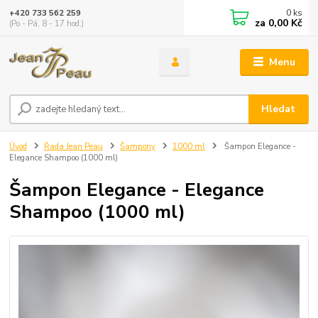
0
ks
+420 733 562 259
za
0,00 Kč
(Po - Pá, 8 - 17 hod.)
Menu
Hledat
Úvod
Řada Jean Peau
Šampony
1000 ml
Šampon Elegance -
Elegance Shampoo (1000 ml)
Šampon Elegance - Elegance
Shampoo (1000 ml)