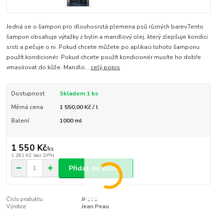
Jedná se o šampon pro dlouhosrstá plemena psů různých barev.Tento
šampon obsahuje výtažky z bylin a mandlový olej, který zlepšuje kondici
srsti a pečuje o ni. Pokud chcete můžete po aplikaci tohoto šamponu
použít kondicionér. Pokud chcete použít kondicionér musíte ho dobře
vmasírovat do kůže. Mandlo...
celý popis
Dostupnost
Skladem 1 ks
Měrná cena
1 550,00 Kč / l
Balení
1000 ml
1 550 Kč
/
ks
1 281 Kč
bez DPH
Přidat do košíku
Číslo produktu:
JP102
Výrobce:
Jean Peau