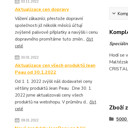
03.11.2022
Aktualizace cen dopravy
Kompl
Vážení zákazníci, přestože dopravní
společnosti již několik měsíců účtují
Komple
zvýšené palivové příplatky a navýšili i cenu
dopravného promítáme tuto změn...
číst
Speciáln
celé
Hodí se v
30.01.2022
Maltézské
Aktualizace cen všech produktů Jean
CRISTAL, 
Peau od 30.1.2022
Od 1. 1. 2022 zvýšil náš dodavatel ceny
většiny produktů Jean Peau. Dne 30. 1.
2022 jsme aktualizovali ceny všech
produktů na webshopu. V průměru d...
číst
Zboží 
celé
5000
09.01.2022