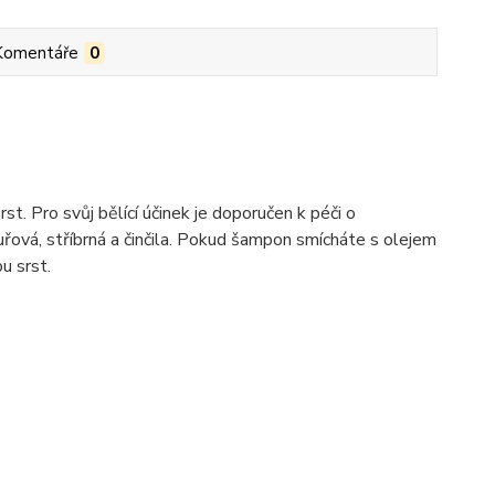
Komentáře
0
st. Pro svůj bělící účinek je doporučen k péči o
ouřová, stříbrná a činčila. Pokud šampon smícháte s olejem
u srst.