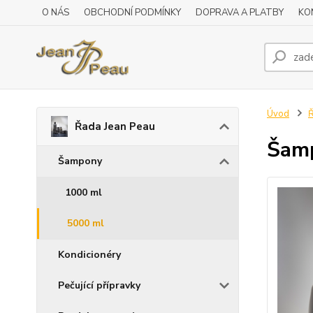
O NÁS
OBCHODNÍ PODMÍNKY
DOPRAVA A PLATBY
KO
Úvod
Ř
Řada Jean Peau
Šamp
Šampony
1000 ml
5000 ml
Kondicionéry
Pečující přípravky