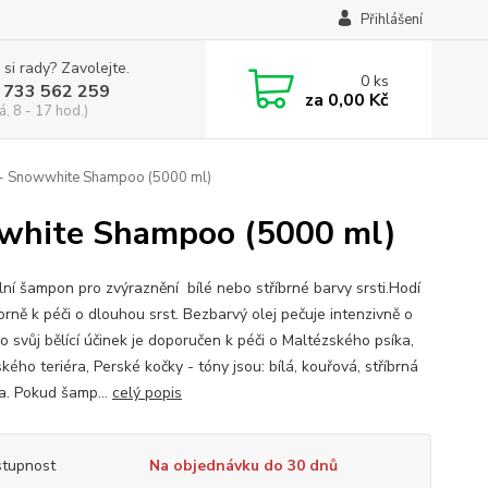
Přihlášení
 si rady? Zavolejte.
0
ks
 733 562 259
za
0,00 Kč
á, 8 - 17 hod.)
 - Snowwhite Shampoo (5000 ml)
wwhite Shampoo (5000 ml)
lní šampon pro zvýraznění bílé nebo stříbrné barvy srsti.Hodí
orně k péči o dlouhou srst. Bezbarvý olej pečuje intenzivně o
ro svůj bělící účinek je doporučen k péči o Maltézského psíka,
ského teriéra, Perské kočky - tóny jsou: bílá, kouřová, stříbrná
la. Pokud šamp...
celý popis
tupnost
Na objednávku do 30 dnů