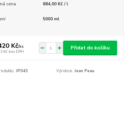
ná cena
884,00 Kč / l
ení
5000 ml
420 Kč
/
ks
Přidat do košíku
53 Kč
bez DPH
roduktu:
JP043
Výrobce:
Jean Peau