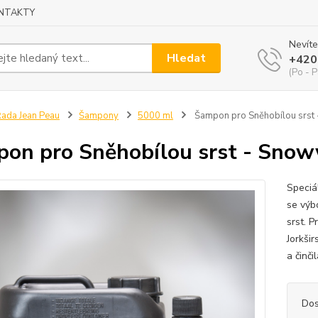
NTAKTY
Nevíte
Hledat
+420
(Po - P
ada Jean Peau
Šampony
5000 ml
Šampon pro Sněhobílou srst
on pro Sněhobílou srst - Sno
Speciá
se výb
srst. P
Jorkšir
a činči
Dos