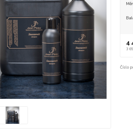
Měr
Bal
4 
3 6
Číslo p