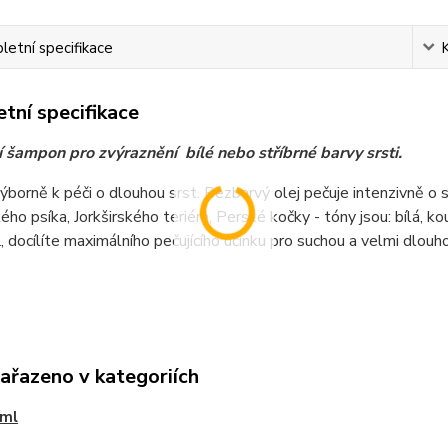
etní specifikace
tní specifikace
í šampon pro zvýraznění bílé nebo stříbrné barvy srsti.
ýborně k péči o dlouhou srst. Bezbarvý olej pečuje intenzivně o sr
ho psíka, Jorkširského teriéra, Perské kočky - tóny jsou: bílá, k
docílíte maximálního pečujícího účinku pro suchou a velmi dlouho
zařazeno v kategoriích
 ml