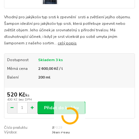
Vhodný pro jakýkoliv typ srsti k zpevnění srsti a zvětšení jejího objemu.
Šampon ideální pro jakýkoliv typ srsti, která potřebuje zpevnit nebo
zvětšit objem. Jeho účinek je srovnatelný s přírodní trvalou. Má
dlouhotrvající účinek, i když je srst vícekrát po sobě umyta jiným
šamponem z našeho sortim...
celý popis
Dostupnost
Skladem 3 ks
Měrná cena
2 600,00 Kč / l
Balení
200 ml
520 Kč
/
ks
430 Kč
bez DPH
Přidat do košíku
Číslo produktu:
JP029
Výrobce:
Jean Peau