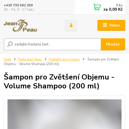
0
ks
+420 733 562 259
za
0,00 Kč
(Po - Pá, 8 - 17 hod.)
Menu
Hledat
Úvod
Řada Jean Peau
Produkty pro výstavy
Šampon pro Zvětšení
Objemu - Volume Shampoo (200 ml)
Šampon pro Zvětšení Objemu -
Volume Shampoo (200 ml)