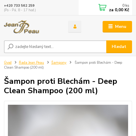
0
ks
+420 733 562 259
za
0,00 Kč
(Po - Pá, 8 - 17 hod.)
Menu
Hledat
Úvod
Řada Jean Peau
Šampony
Šampon proti Blechám - Deep
Clean Shampoo (200 ml)
Šampon proti Blechám - Deep
Clean Shampoo (200 ml)