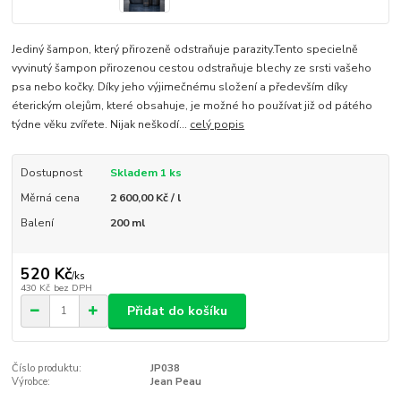
Jediný šampon, který přirozeně odstraňuje parazity.Tento specielně
vyvinutý šampon přirozenou cestou odstraňuje blechy ze srsti vašeho
psa nebo kočky. Díky jeho výjimečnému složení a především díky
éterickým olejům, které obsahuje, je možné ho používat již od pátého
týdne věku zvířete. Nijak neškodí...
celý popis
Dostupnost
Skladem 1 ks
Měrná cena
2 600,00 Kč / l
Balení
200 ml
520 Kč
/
ks
430 Kč
bez DPH
Přidat do košíku
Číslo produktu:
JP038
Výrobce:
Jean Peau