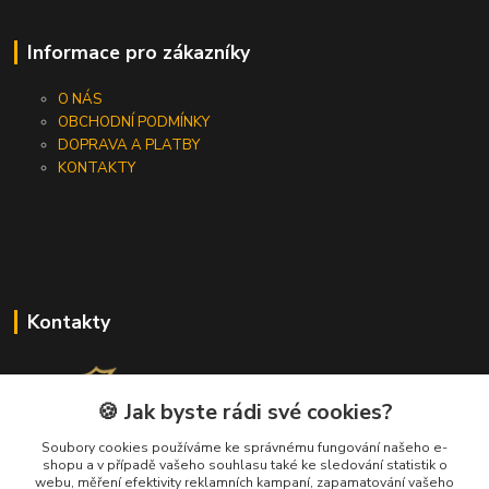
Informace pro zákazníky
O NÁS
OBCHODNÍ PODMÍNKY
DOPRAVA A PLATBY
KONTAKTY
Kontakty
🍪 Jak byste rádi své cookies?
Soubory cookies používáme ke správnému fungování našeho e-
+420 733 562 259
shopu a v případě vašeho souhlasu také ke sledování statistik o
webu, měření efektivity reklamních kampaní, zapamatování vašeho
(Po - Pá, 8 - 17 hod.)