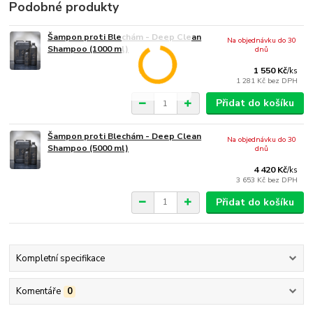
Podobné produkty
Šampon proti Blechám - Deep Clean
Na objednávku do 30
Shampoo (1000 ml)
dnů
1 550 Kč
/
ks
1 281 Kč
bez DPH
Přidat do košíku
Šampon proti Blechám - Deep Clean
Na objednávku do 30
Shampoo (5000 ml)
dnů
4 420 Kč
/
ks
3 653 Kč
bez DPH
Přidat do košíku
Kompletní specifikace
Komentáře
0