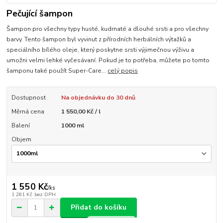
Pečující šampon
Šampon pro všechny typy husté, kudrnaté a dlouhé srsti a pro všechny
barvy. Tento šampon byl vyvinut z přírodních herbálních výtažků a
speciálního bílého oleje, který poskytne srsti výjimečnou výživu a
umožni velmi lehké vyčesávaní. Pokud je to potřeba, můžete po tomto
šamponu také použít Super-Care...
celý popis
Dostupnost
Na objednávku do 30 dnů
Měrná cena
1 550,00 Kč / l
Balení
1000 ml
Objem
1 550 Kč
/
ks
1 281 Kč
bez DPH
Přidat do košíku