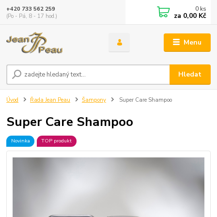
0
ks
+420 733 562 259
za
0,00 Kč
(Po - Pá, 8 - 17 hod.)
Menu
Hledat
Úvod
Řada Jean Peau
Šampony
Super Care Shampoo
Super Care Shampoo
Novinka
TOP produkt