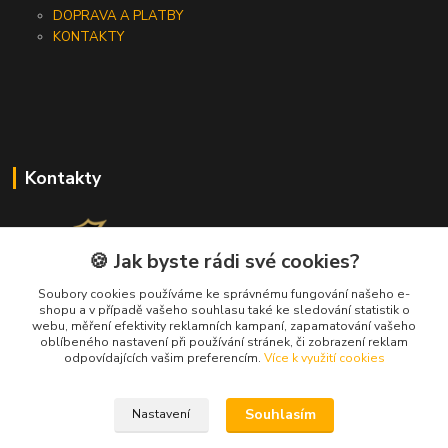
DOPRAVA A PLATBY
KONTAKTY
Kontakty
🍪 Jak byste rádi své cookies?
Soubory cookies používáme ke správnému fungování našeho e-
+420 733 562 259
shopu a v případě vašeho souhlasu také ke sledování statistik o
webu, měření efektivity reklamních kampaní, zapamatování vašeho
(Po - Pá, 8 - 17 hod.)
oblíbeného nastavení při používání stránek, či zobrazení reklam
odpovídajících vašim preferencím.
Více k využití cookies
info@jeanpeau.cz
Souhlasím
Nastavení