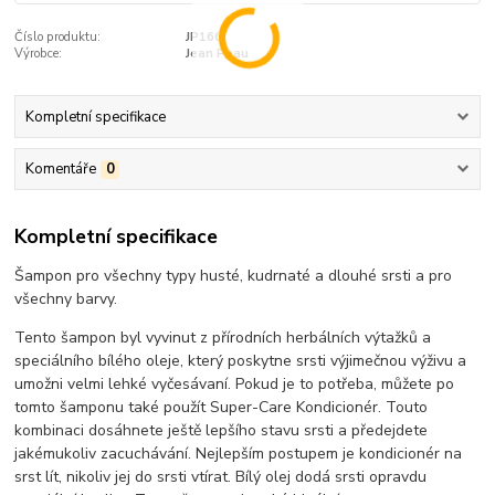
Číslo produktu:
JP166
Výrobce:
Jean Peau
Kompletní specifikace
Komentáře
0
Kompletní specifikace
Šampon pro všechny typy husté, kudrnaté a dlouhé srsti a pro
všechny barvy.
Tento šampon byl vyvinut z přírodních herbálních výtažků a
speciálního bílého oleje, který poskytne srsti výjimečnou výživu a
umožni velmi lehké vyčesávaní. Pokud je to potřeba, můžete po
tomto šamponu také použít Super-Care Kondicionér. Touto
kombinaci dosáhnete ještě lepšího stavu srsti a předejdete
jakémukoliv zacuchávání. Nejlepším postupem je kondicionér na
srst lít, nikoliv jej do srsti vtírat. Bílý olej dodá srsti opravdu