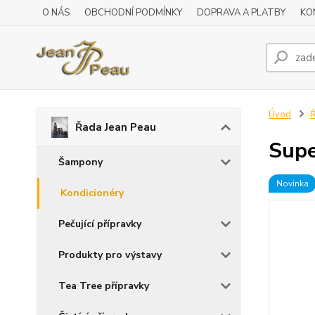
O NÁS
OBCHODNÍ PODMÍNKY
DOPRAVA A PLATBY
KO
Úvod
Ř
Řada Jean Peau
Supe
Šampony
Novinka
Kondicionéry
Pečující přípravky
Produkty pro výstavy
Tea Tree přípravky