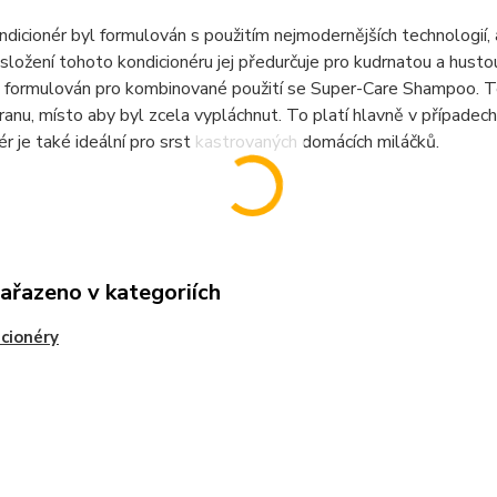
dicionér byl formulován s použitím nejmodernějších technologií, a 
 složení tohoto kondicionéru jej předurčuje pro kudrnatou a husto
 formulován pro kombinované použití se Super-Care Shampoo. Ten
ranu, místo aby byl zcela vypláchnut. To platí hlavně v případec
ér je také ideální pro srst kastrovaných domácích miláčků.
zařazeno v kategoriích
cionéry