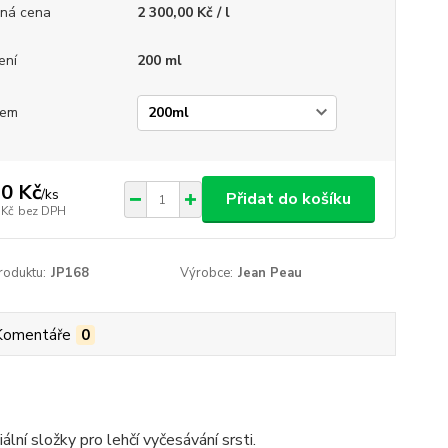
ná cena
2 300,00 Kč / l
ení
200 ml
jem
0 Kč
/
ks
Přidat do košíku
 Kč
bez DPH
roduktu:
JP168
Výrobce:
Jean Peau
Komentáře
0
lní složky pro lehčí vyčesávání srsti.