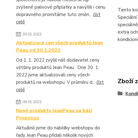
zvýšené palivové příplatky a navýšili i cenu
Tento kon
dopravného promítáme tuto změn...
číst
Speciální
celé
speciálně
extra och
30.01.2022
kondicion
Aktualizace cen všech produktů Jean
Peau od 30.1.2022
Od 1. 1. 2022 zvýšil náš dodavatel ceny
většiny produktů Jean Peau. Dne 30. 1.
2022 jsme aktualizovali ceny všech
Zboží 
produktů na webshopu. V průměru d...
číst
celé
Kondi
09.01.2022
Nové produkty JeanPeau na bázi
Propolisu
Aktuálně jsme do nabídky webshopu do
řady Jean Peau přidali několik nových