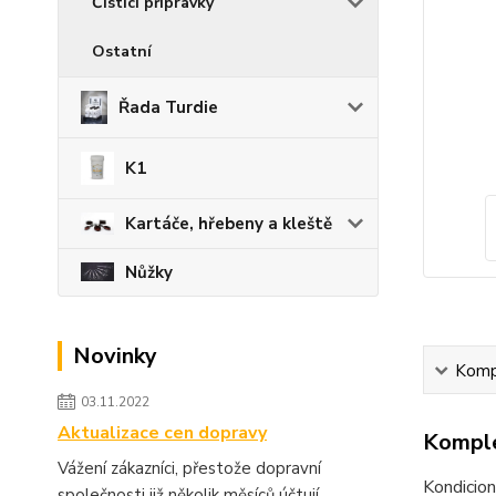
Čistící přípravky
Ostatní
Řada Turdie
K1
Kartáče, hřebeny a kleště
Nůžky
Novinky
Kompl
03.11.2022
Aktualizace cen dopravy
Komple
Vážení zákazníci, přestože dopravní
Kondicion
společnosti již několik měsíců účtují