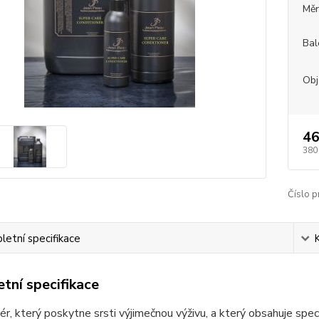
Měr
Bal
Ob
46
380
Číslo p
etní specifikace
tní specifikace
ér, který poskytne srsti výjimečnou výživu, a který obsahuje speciá