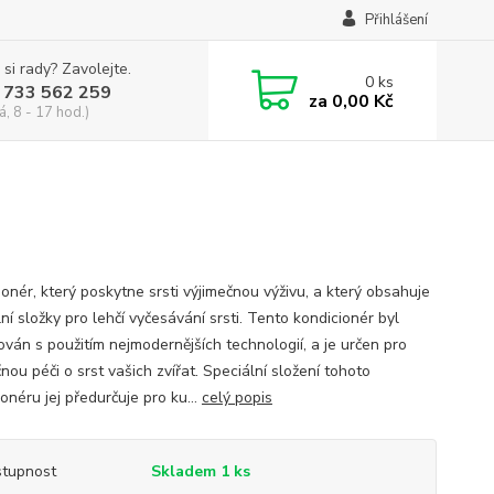
Přihlášení
 si rady? Zavolejte.
0
ks
 733 562 259
za
0,00 Kč
á, 8 - 17 hod.)
onér, který poskytne srsti výjimečnou výživu, a který obsahuje
ní složky pro lehčí vyčesávání srsti. Tento kondicionér byl
ován s použitím nejmodernějších technologií, a je určen pro
nou péči o srst vašich zvířat. Speciální složení tohoto
onéru jej předurčuje pro ku...
celý popis
tupnost
Skladem 1 ks