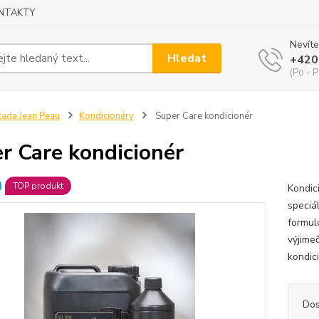
NTAKTY
Nevíte
Hledat
+420
(Po - P
ada Jean Peau
Kondicionéry
Super Care kondicionér
r Care kondicionér
TOP produkt
Kondici
speciál
formul
výjimeč
kondici
Dos